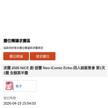
同人社團
工作委託
同人宣傳看板
繪圖藝廊
攤位轉讓求攤區
交流中心
協助同好媒合攤位轉讓與求攤資訊
攤位轉讓區
攤位轉讓
徵求攤位
會員功能選單
求攤 2026 NiCE 創·迴響 Neo iComic Echo-同人誌販售會 第1天
會員中心
1攤 全額買半攤
註冊會員
登入
攸子
登記時間：
2026-04-19 15:54:03