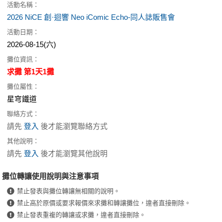
活動名稱：
2026 NiCE 創·迴響 Neo iComic Echo-同人誌販售會
活動日期：
2026-08-15(六)
攤位資訊：
求攤 第1天1攤
攤位屬性：
星穹鐵道
聯絡方式：
請先
登入
後才能瀏覽聯絡方式
其他說明：
請先
登入
後才能瀏覽其他說明
攤位轉讓使用說明與注意事項
禁止發表與攤位轉讓無相關的說明。
禁止高於原價或要求報價來求攤和轉讓攤位，違者直接刪除。
禁止發表重複的轉讓或求攤，違者直接刪除。