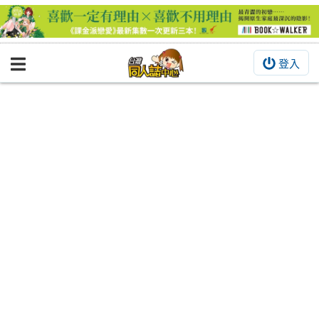
登入
BOOKY書集倉庫
同人作品
同人誌
同人周邊
同人數位作品
活動&消息
同人誌活動
最新消息
同人相關店家
宣傳&交流