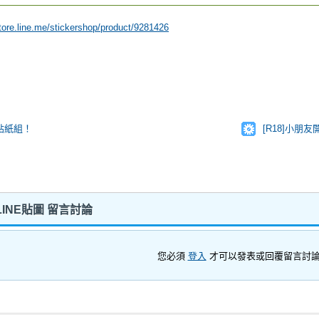
store.line.me/stickershop/product/9281426
貼紙組！
[R18]小
LINE貼圖 留言討論
您必須
登入
才可以發表或回覆留言討