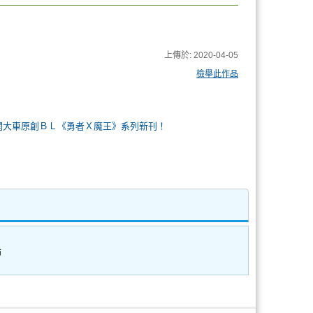
上傳於:
2020-04-05
檢舉此作品
朋友開大車原創ＢＬ《勇者Ｘ魔王》系列新刊！
論