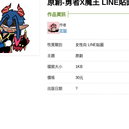
原創-勇者X魔王 LINE貼
作品資訊
作者
完獄
性質類別
女性向 LINE貼圖
主題
原創
檔案大小
1KB
價格
30元
出版日期
?