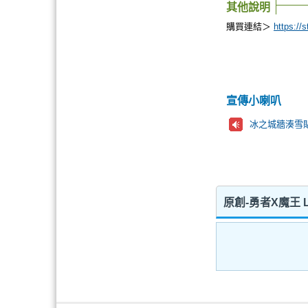
其他說明
購買連結＞
https://
宣傳小喇叭
冰之城牆湊雪
原創-勇者X魔王 