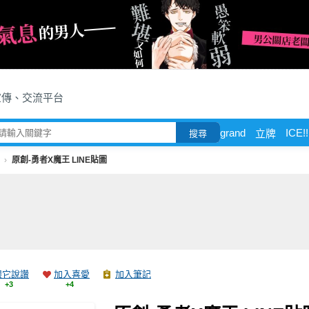
宣傳、交流平台
grand
ICE!!
立牌
搜尋
原創-勇者X魔王 LINE貼圖
跟它說讚
加入喜愛
加入筆記
+3
+4