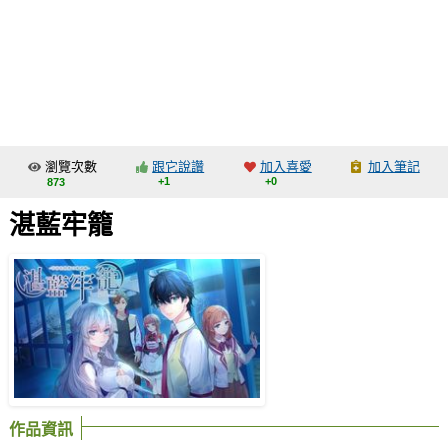
同人社團
工作委託
同人宣傳看板
繪圖藝廊
瀏覽次數
跟它說讚
加入喜愛
加入筆記
交流中心
+1
+0
873
攤位轉讓區
湛藍牢籠
會員功能選單
會員中心
註冊會員
登入
作品資訊