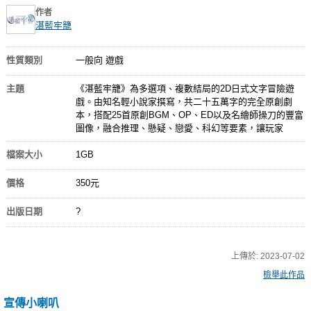
作者
湛藍牢籠
性質類別
一般向 遊戲
主題
《湛藍牢籠》為多選項、複數結局的2D日式文字冒險遊
戲。由知名輕小說家撰寫，共二十五萬字的完全原創劇
本，搭配25首原創BGM、OP、ED以及名繪師操刀的豐富
圖像，融合推理、懸疑、戀愛、科幻等要素，讓玩家
檔案大小
1GB
價格
350元
出版日期
?
上傳於:
2023-07-02
檢舉此作品
宣傳小喇叭