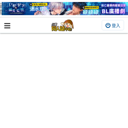
登入
BOOKY書集倉庫
同人作品
同人誌
同人周邊
同人數位作品
活動&消息
同人誌活動
最新消息
同人相關店家
宣傳&交流