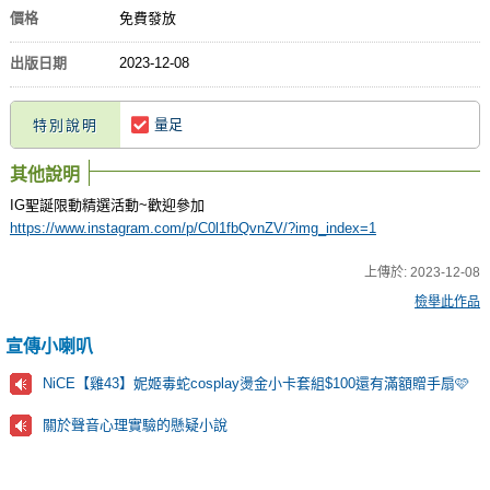
價格
免費發放
出版日期
2023-12-08
量足
特別說明
其他說明
IG聖誕限動精選活動~歡迎參加
https://www.instagram.com/p/C0l1fbQvnZV/?img_index=1
上傳於:
2023-12-08
檢舉此作品
宣傳小喇叭
NiCE【雞43】妮姬毒蛇cosplay燙金小卡套組$100還有滿額贈手扇🩷
關於聲音心理實驗的懸疑小說