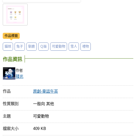
作品標籤
貓咪
兔子
馴鹿
Ｑ版
可愛動物
雪人
禮物
作品資訊
作者
殘光
作品
原創-童話午茶
性質類別
一般向 其他
主題
可愛動物
檔案大小
409 KB