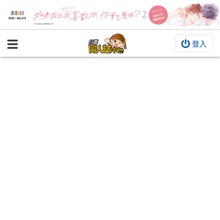
登入
BOOKY書集倉庫
同人作品
同人誌
同人周邊
同人數位作品
活動&消息
同人誌活動
最新消息
同人相關店家
宣傳&交流