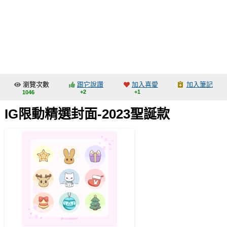
同人社團
工作委託
同人宣傳看板
繪圖藝廊
瀏覽次數
跟它說讚
加入喜愛
加入筆記
交流中心
+2
+1
1046
攤位轉讓區
IG限動精選封面-2023聖誕款
會員功能選單
會員中心
註冊會員
登入