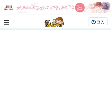
登入
BOOKY書集倉庫
同人作品
同人誌
同人周邊
同人數位作品
活動&消息
同人誌活動
最新消息
同人相關店家
宣傳&交流