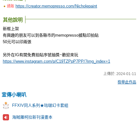
https://creator.memopresso.com/Nicholepaint
通販
其他說明
新框上架
有興趣的朋友可以到各縣市的memopresso據點印拍貼
50元可以印兩張
另外在IG有開免費拍貼序號抽獎~歡迎來玩
https://www.instagram.com/p/C19TZPpP7PP/?img_index=1
上傳於:
2024-01-11
檢舉此作品
宣傳小喇叭
FFXIV同人系列★咕啵幻卡套組
海賊羅柯拉新刊漫畫本