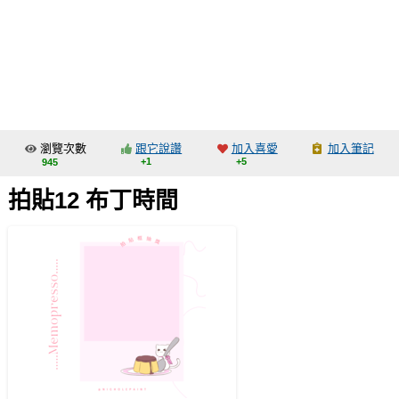
同人社團
工作委託
同人宣傳看板
繪圖藝廊
瀏覽次數
跟它說讚
加入喜愛
加入筆記
交流中心
+1
+5
945
攤位轉讓區
拍貼12 布丁時間
會員功能選單
會員中心
註冊會員
登入