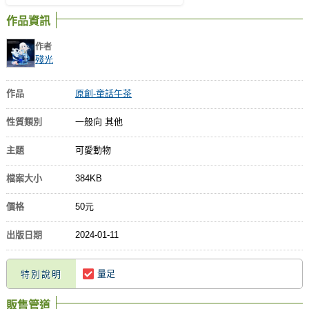
作品資訊
作者
殘光
作品
原創-童話午茶
性質類別
一般向 其他
主題
可愛動物
檔案大小
384KB
價格
50元
出版日期
2024-01-11
量足
特別說明
販售管道