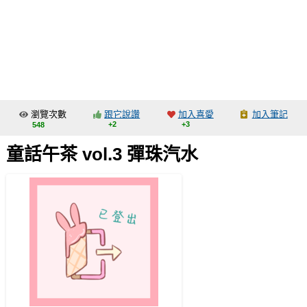
同人社團
工作委託
同人宣傳看板
繪圖藝廊
瀏覽次數
跟它說讚
加入喜愛
加入筆記
交流中心
+2
+3
548
攤位轉讓區
童話午茶 vol.3 彈珠汽水
會員功能選單
會員中心
註冊會員
登入