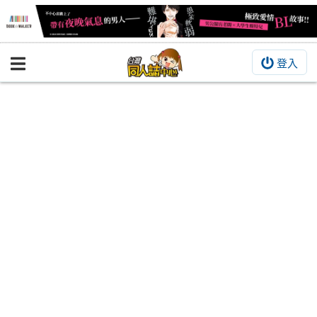
登入
BOOKY書集倉庫
同人作品
同人誌
同人周邊
同人數位作品
活動&消息
同人誌活動
最新消息
同人相關店家
宣傳&交流