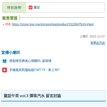
量足
特別說明
販售管道
https://store.line.me/stickershop/product/31126475/zh-Hant
通販
上傳於:
2025-12-07
檢舉此作品
宣傳小喇叭
原創撲克牌桌心理戰BL-宙與律
手繪風芙莉蓮貼紙CWT-73，新上市!!
童話午茶 vol.3 彈珠汽水 留言討論