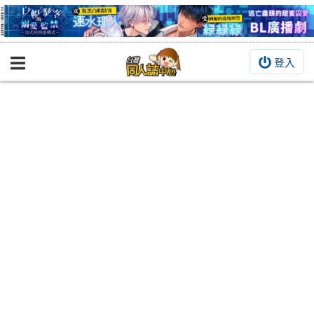
登入
BOOKY書集倉庫
同人作品
同人誌
同人周邊
同人數位作品
活動&消息
同人誌活動
最新消息
同人相關店家
宣傳&交流