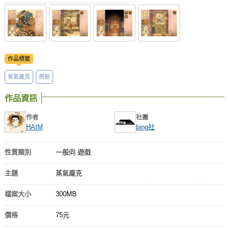
作品標籤
蒸氣龐克
原創
作品資訊
作者
社團
HAIM
bing社
性質類別
一般向 遊戲
主題
蒸氣龐克
檔案大小
300MB
價格
75元