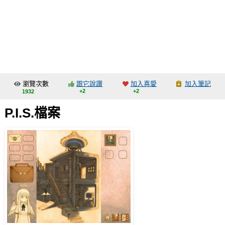
同人社團
工作委託
同人宣傳看板
繪圖藝廊
瀏覽次數
跟它說讚
加入喜愛
加入筆記
交流中心
+2
+2
1932
攤位轉讓區
P.I.S.檔案
會員功能選單
會員中心
註冊會員
登入