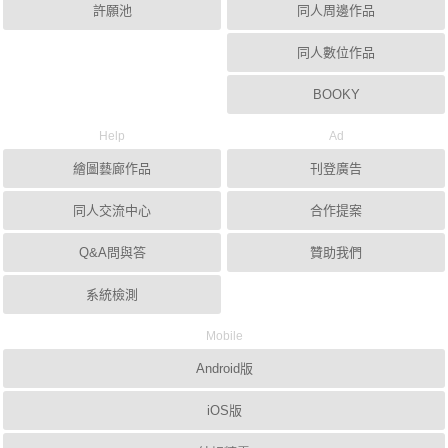
許願池
同人周邊作品
同人數位作品
BOOKY
Help
Ad
繪圖藝廊作品
刊登廣告
同人交流中心
合作提案
Q&A問與答
贊助我們
系統檢測
Mobile
Android版
iOS版