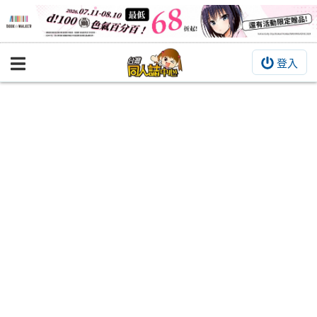
登入
BOOKY書集倉庫
同人作品
同人誌
同人周邊
同人數位作品
活動&消息
同人誌活動
最新消息
同人相關店家
宣傳&交流