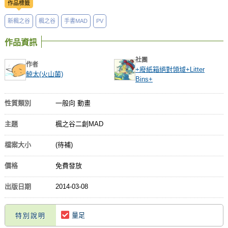
作品標籤
新楓之谷
楓之谷
手書MAD
PV
作品資訊
社團
作者
+廢紙箱絕對領域+Litter
鯨太(火山菌)
Bins+
性質類別
一般向 動畫
主題
楓之谷二創MAD
檔案大小
(待補)
價格
免費發放
出版日期
2014-03-08
量足
特別說明