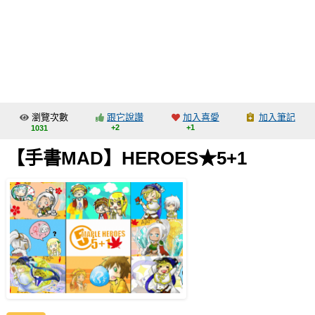
同人社團
工作委託
同人宣傳看板
繪圖藝廊
瀏覽次數
跟它說讚
加入喜愛
加入筆記
交流中心
+2
+1
1031
攤位轉讓區
【手書MAD】HEROES★5+1
會員功能選單
會員中心
註冊會員
登入