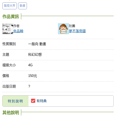
龍燈大界
動畫
作品資訊
作者
社團
余品翰
夢不落帝國
性質類別
一般向 動畫
主題
科幻幻想
檔案大小
4G
價格
150元
出版日期
?
有特典
特別說明
其他說明