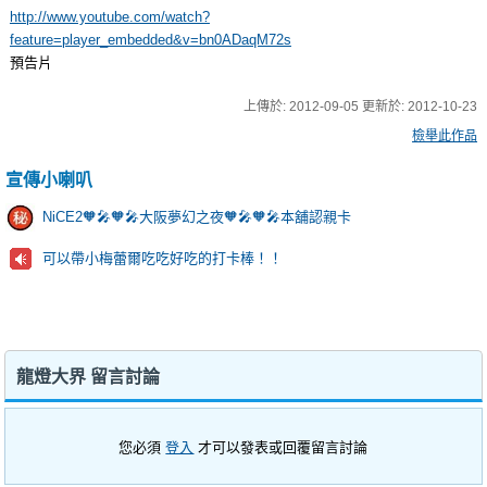
http://www.youtube.com/watch?
feature=player_embedded&v=bn0ADaqM72s
預告片
上傳於:
2012-09-05
更新於:
2012-10-23
檢舉此作品
宣傳小喇叭
NiCE2🧡🎤🧡🎤大阪夢幻之夜🧡🎤🧡🎤本舖認親卡
可以帶小梅蕾爾吃吃好吃的打卡棒！！
龍燈大界 留言討論
您必須
登入
才可以發表或回覆留言討論