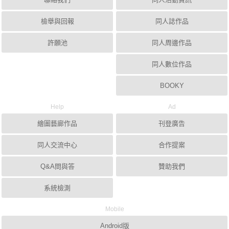
檢舉與回報
同人誌作品
許願池
同人周邊作品
同人數位作品
BOOKY
Help
Ad
繪圖藝廊作品
刊登廣告
同人交流中心
合作提案
Q&A問與答
贊助我們
系統檢測
Mobile
Android版