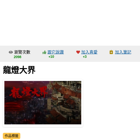
同人社團
工作委託
同人宣傳看板
繪圖藝廊
瀏覽次數
跟它說讚
加入喜愛
加入筆記
交流中心
+10
+3
2098
攤位轉讓區
龍燈大界
會員功能選單
會員中心
註冊會員
登入
作品標籤