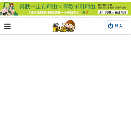
登入
BOOKY書集倉庫
同人作品
同人誌
同人周邊
同人數位作品
活動&消息
同人誌活動
最新消息
同人相關店家
宣傳&交流