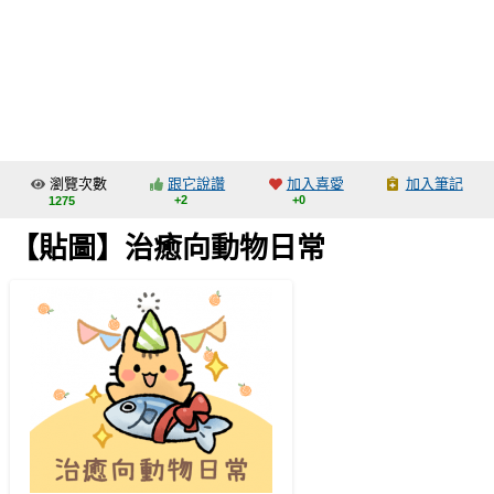
同人社團
工作委託
同人宣傳看板
繪圖藝廊
瀏覽次數
跟它說讚
加入喜愛
加入筆記
交流中心
+2
+0
1275
攤位轉讓區
【貼圖】治癒向動物日常
會員功能選單
會員中心
註冊會員
登入