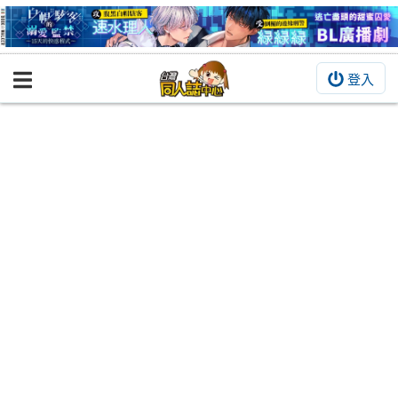
登入
BOOKY書集倉庫
同人作品
同人誌
同人周邊
同人數位作品
活動&消息
同人誌活動
最新消息
同人相關店家
宣傳&交流