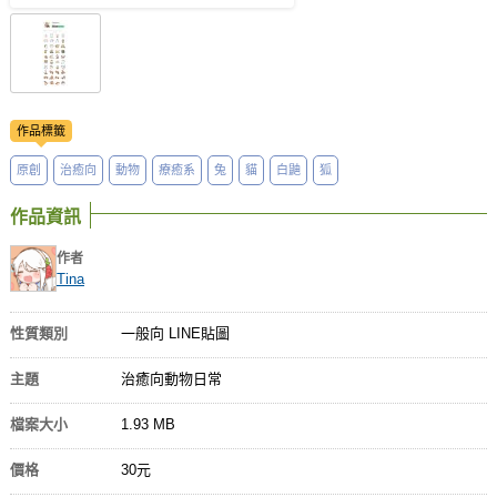
作品標籤
原創
治癒向
動物
療癒系
兔
貓
白鼬
狐
作品資訊
作者
Tina
性質類別
一般向 LINE貼圖
主題
治癒向動物日常
檔案大小
1.93 MB
價格
30元