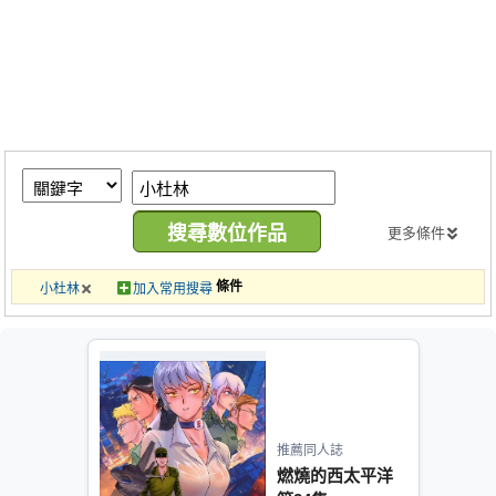
同人社團
工作委託
同人宣傳看板
繪圖藝廊
交流中心
攤位轉讓區
更多條件
會員功能選單
條件
小杜林
加入常用搜尋
會員中心
註冊會員
登入
推薦同人誌
燃燒的西太平洋