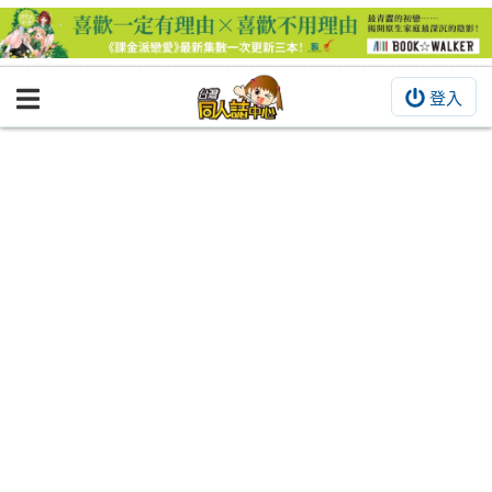
登入
BOOKY書集倉庫
同人作品
同人誌
同人周邊
同人數位作品
活動&消息
同人誌活動
最新消息
同人相關店家
宣傳&交流