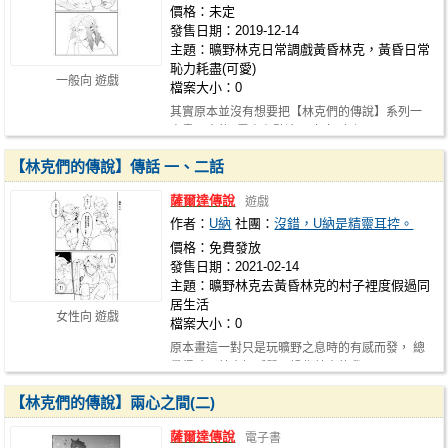
價格：未定
發售日期：2019-12-14
主題：曠野林克日常調戲黃昏林克，黃昏日常
恥力耗盡(可愛)
一般向 遊戲
檔案大小：0
其實原本並沒有想要把【林克們的傳說】系列一
直畫下去的 (畢竟有點冷門嗚嗚) 多虧…
【林克們的傳說】傳話 一、二話
薩爾達傳說
遊戲
作者：
U納
社團：
沒錯，U納是精靈耳控。
價格：免費發放
發售日期：2021-02-14
主題：曠野林克去黃昏林克的村子裡度假過同
居生活
女性向 遊戲
檔案大小：0
原本畫這一對只是玩曠野之息時的有感而發， 總
覺得曠野林克好孤單，操作林克的我面…
【林克們的傳說】兩心之間(二)
薩爾達傳說
電子書