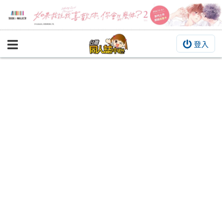
登入
BOOKY書集倉庫
同人作品
同人誌
同人周邊
同人數位作品
活動&消息
同人誌活動
最新消息
同人相關店家
宣傳&交流