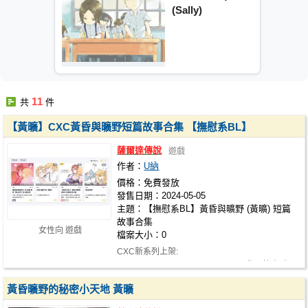
(Sally)
11
共
件
【黃曠】CXC黃昏與曠野短篇故事合集 【撫慰系BL】
薩爾達傳說
遊戲
作者：
U納
價格：免費發放
發售日期：2024-05-05
主題：【撫慰系BL】黃昏與曠野 (黃曠) 短篇
故事合集
女性向 遊戲
檔案大小：0
CXC新系列上架:
https://cxc.today/zh/store/una/work 作品簡介 忠
犬吐槽役攻-黃…
黃昏曠野的秘密小天地 黃曠