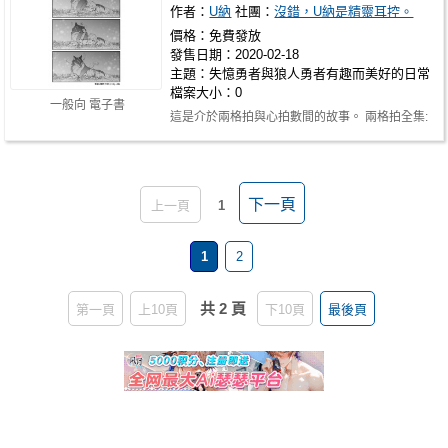
作者：
U納
社團：
沒錯，U納是精靈耳控。
價格：免費發放
發售日期：2020-02-18
主題：失憶勇者與狼人勇者有趣而美好的日常
檔案大小：0
一般向 電子書
這是介於兩格拍與心拍數間的故事。 兩格拍全集:
https://shopee.tw/uunkk2266/4406…
下一頁
上一頁
1
1
2
共 2 頁
第一頁
上10頁
下10頁
最後頁