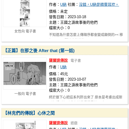
作者：
U納
社團：
沒錯，U納是精靈耳控。
價格：未定
發售日期：2023-10-18
主題：王國之淚故事後的他們
檔案大小：0
女性向 電子書
不知道為什麼怎麼上傳順序都會變成顛倒的>< 移
駕至PIXIV閱讀會比較順: https://www…
【正篇】在那之後 After that (第一話)
薩爾達傳說
電子書
作者：
U納
價格：45元
發售日期：2023-10-07
主題：王國之淚故事後的他們
檔案大小：0
一般向 電子書
終於狠下心把這系列肝出來了 原本是考慮出成新
刊但想到印刷成本就覺得還是算了 出…
【林克們的傳說】心休之間
薩爾達傳說
遊戲