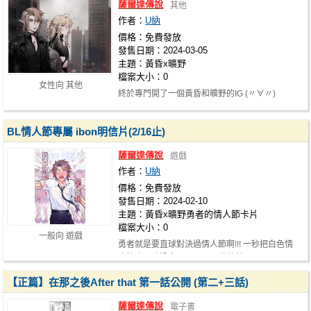
薩爾達傳說
其他
作者：
U納
價格：免費發放
發售日期：2024-03-05
主題：黃昏x曠野
檔案大小：0
女性向 其他
終於專門開了一個黃昏和曠野的IG (〃∀〃)
https://www.instagram.com/towabure/ …
BL情人節專屬 ibon明信片(2/16止)
薩爾達傳說
遊戲
作者：
U納
價格：免費發放
發售日期：2024-02-10
主題：黃昏x曠野勇者的情人節卡片
檔案大小：0
一般向 遊戲
勇者就是要直球對決過情人節啊!!! 一秒把白色情
人節也同時過完 (`･∀･)b 兩枝校草原…
【正篇】在那之後After that 第一話公開 (第二+三話)
薩爾達傳說
電子書