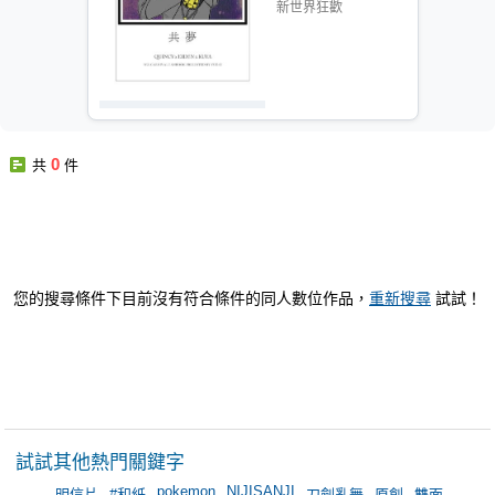
新世界狂歡
0
共
件
您的搜尋條件下目前沒有符合條件的同人數位作品，
重新搜尋
試試！
試試其他熱門關鍵字
pokemon
NIJISANJI
＿＿
明信片
#和紙
刀劍亂舞
原創
雙面