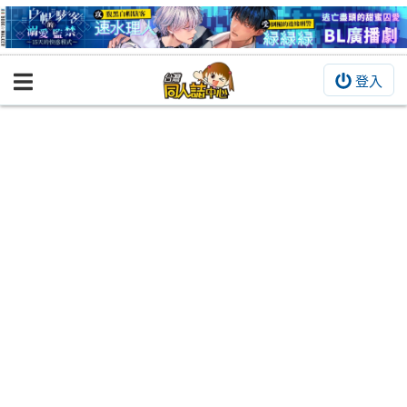
登入
BOOKY書集倉庫
同人作品
同人誌
同人周邊
同人數位作品
活動&消息
同人誌活動
最新消息
同人相關店家
宣傳&交流