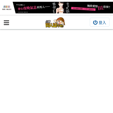
登入
BOOKY書集倉庫
同人作品
同人誌
同人周邊
同人數位作品
活動&消息
同人誌活動
最新消息
同人相關店家
宣傳&交流