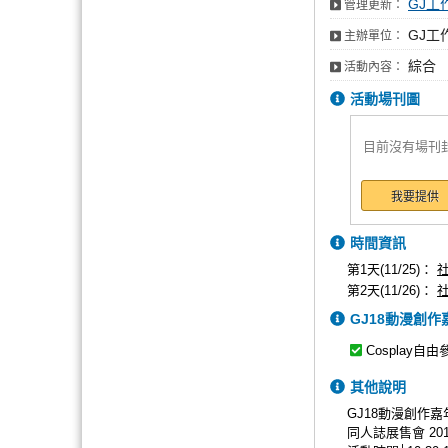
GJ工
管理更新：
GJ工
主辦單位：
綜合
活動內容：
活動場刊圖
目前沒有場刊
我要提供
時間資訊
第1天(11/25)：
第2天(11/26)：
GJ18動漫創作
Cosplay自由
其他說明
GJ18動漫創作嘉
同人誌展售會 2017.