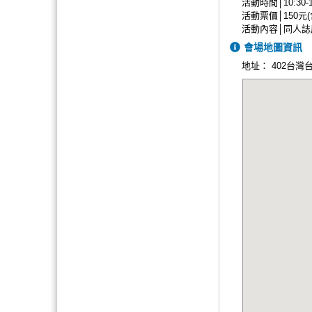
活動時間│10:30-1
活動票價│150
活動內容│同人誌展
會場地圖資訊
地址：
402台灣