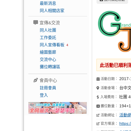
最新消息
同人相關店家
宣傳&交流
同人社團
工作委託
同人宣傳看板
4
繪圖藝廊
交流中心
此活動已順利
攤位轉讓區
2017-
活動日期：
會員中心
註冊會員
台中文
活動會場：
登入
社團 4
入場費用：
194+
攤位數量：
活動
活動網址：
https
官方噗浪：