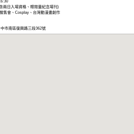
6:30
元(含兩日入場資格、贈限量紀念場刊)
售會、Cosplay、台灣動漫畫創作
台中市南區復興路三段362號