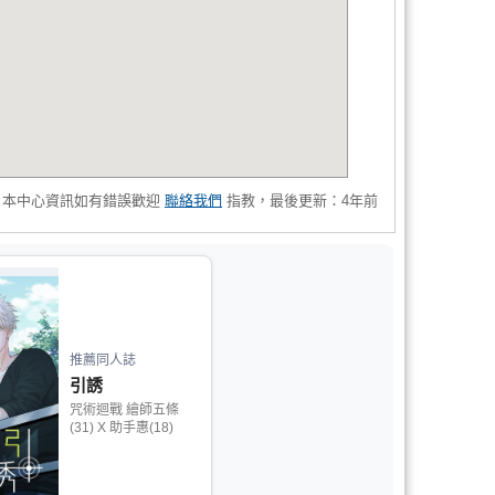
，本中心資訊如有錯誤歡迎
聯絡我們
指教，最後更新：4年前
推薦同人誌
引誘
咒術迴戰 繪師五條
(31) X 助手惠(18)