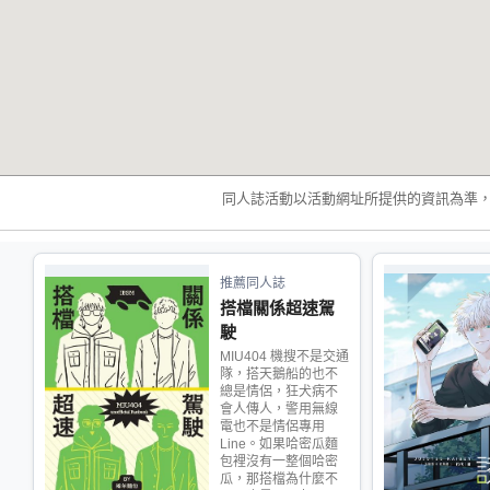
同人誌活動以活動網址所提供的資訊為準
推薦同人誌
搭檔關係超速駕
駛
MIU404 機搜不是交通
隊，搭天鵝船的也不
總是情侶，狂犬病不
會人傳人，警用無線
電也不是情侶專用
Line。如果哈密瓜麵
包裡沒有一整個哈密
瓜，那搭檔為什麼不