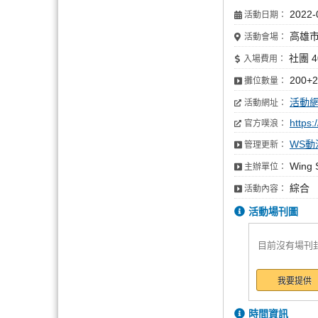
2022-
活動日期：
高雄市
活動會場：
社團 4
入場費用：
200+
攤位數量：
活動
活動網址：
https
官方噗浪：
WS動
管理更新：
Wing
主辦單位：
綜合
活動內容：
活動場刊圖
目前沒有場刊
我要提供
時間資訊