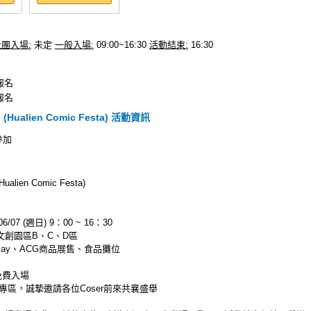
社團入場:
未定
一般入場:
09:00~16:30
活動結束:
16:30
始報名
止報名
Hualien Comic Festa) 活動資訊
參加
lien Comic Festa)
/07 (週日) 9：00 ~ 16：30
文創園區B、C、D區
play、ACG商品展售、食品攤位
免費入場
ay專區，誠摯邀請各位Coser前來共襄盛舉