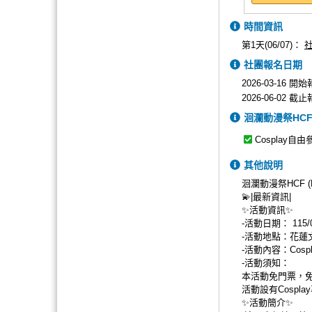
時間資訊
第1天(06/07)：
社團報名日期
2026-03-16 開
2026-06-02 截
洄瀾動漫祭HCF (
Cosplay自由
其他說明
洄瀾動漫祭HCF (Hua
💫|最新資訊|
✨活動資訊✨
-活動日期： 115/06
-活動地點：花蓮
-活動內容：Cos
-活動須知：
本活動免門票，
活動設有Cospl
✨活動簡介✨