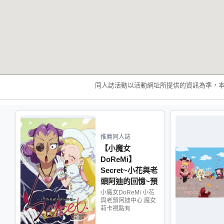
同人誌活動以活動網址所提供的資訊為準，
推薦同人誌
【小魔女
DoReMi】
Secret~小花與老
頭阿迪的回憶~預
定至8/1
小魔女DoReMi 小花
與老頭阿迪中心 魔女
莉卡視點有