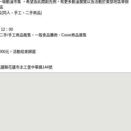
一場動漫市集 ，希望由此開創先例，有更多動漫展覽以及活動於東部地區舉辦
專區
區(同人、手工、二手商品)
12：00
/二手/手工商品販售、一般食品攤商、Coser商品展售
000元，活動結束歸還
花蓮縣花蓮市主工里中華路144號