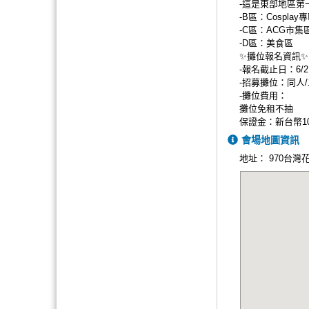
-這是東部地區第
-B區：Cosplay
-C區：ACG市集
-D區：美食區
✨攤位報名資訊✨
-報名截止日：6/2 
-招募攤位：同人
-攤位費用：
攤位免租不抽
保證金：新台幣1
會場地圖資訊
地址：
970台灣