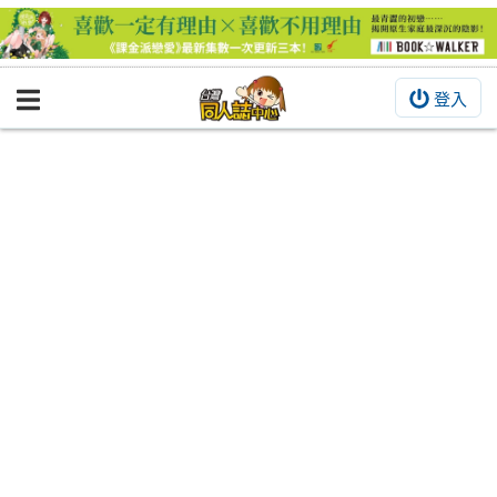
登入
BOOKY書集倉庫
同人作品
同人誌
同人周邊
同人數位作品
活動&消息
同人誌活動
最新消息
同人相關店家
宣傳&交流