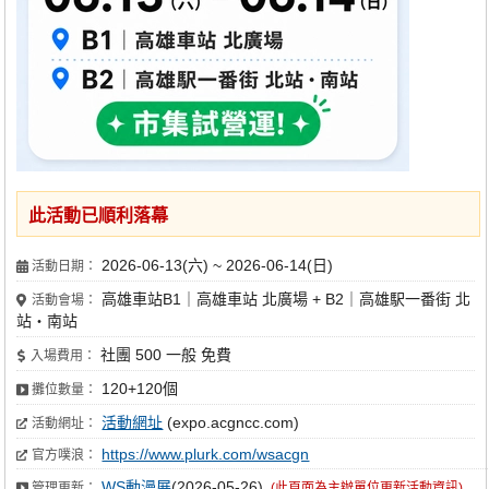
此活動已順利落幕
2026-06-13(六) ~ 2026-06-14(日)
活動日期：
高雄車站B1｜高雄車站 北廣場 + B2｜高雄駅一番街 北
活動會場：
站・南站
社團 500 一般 免費
入場費用：
120+120個
攤位數量：
活動網址
(expo.acgncc.com)
活動網址：
https://www.plurk.com/wsacgn
官方噗浪：
WS動漫展
(2026-05-26)
管理更新：
(此頁面為主辦單位更新活動資訊)