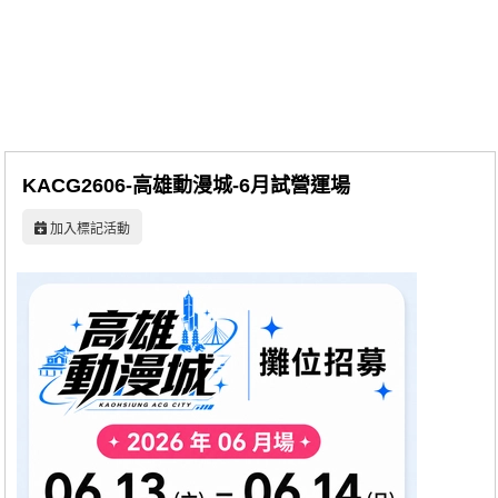
同人社團
工作委託
同人宣傳看板
繪圖藝廊
KACG2606-高雄動漫城-6月試營運場
交流中心
加入標記活動
攤位轉讓區
會員功能選單
會員中心
註冊會員
登入