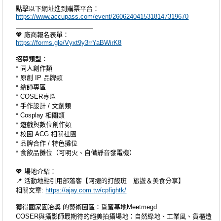
點擊以下網址進到購票平台：
https://www.accupass.com/event/2606240415318147319670
＿＿＿＿＿＿＿＿＿＿＿＿
💖 廠商報名表單：
https://forms.gle/Vyxt9y3rrYaBWirK8
招募類型：
* 同人創作類
* 原創 IP 品牌類
* 繪師專區
* COSER專區
* 手作設計 / 文創類
* Cosplay 相關類
* 遊戲與數位創作類
* 校園 ACG 相關社團
* 品牌合作 / 特色攤位
* 食飲品攤位（可明火、自備靜音發電機）
＿＿＿＿＿＿＿＿＿
💖 場地介紹：
📍 活動地點引用部落客【阿捷的打飯班 旅遊＆美食分享】
相關文章:
https://ajay.com.tw/cpfightk/
獲得國家園冶獎 的藝術園區：覓蜜基地Meetmegd
COSER與攝影師最期待的絕美拍攝場地：自然綠地、工業風、貨櫃造