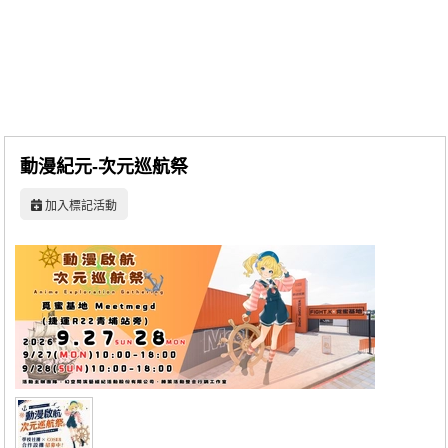
同人社團
工作委託
同人宣傳看板
繪圖藝廊
動漫紀元-次元巡航祭
交流中心
加入標記活動
攤位轉讓區
會員功能選單
會員中心
註冊會員
登入