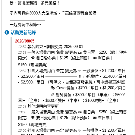
景、藝術塗鴉牆...多元風格！
室內可容納3000人大型場域、千萬級音響舞台設備
＿＿＿＿＿＿＿＿＿
一起嗨玩中秋節～
活動更新記錄
2026/08/05
報名結束日期變更為 2026-09-01
12:59
一般入場費用由 免費 變更為 🎫 雙日票｜$250（線上預售
12:59
限定） 💖 雙日愛心票｜$125（線上預售） 🎟 單日票｜
$150（現場購票）
社團入場費用由 未定 變更為 ✨ 一般攤位 • $1,200／單日
12:59
• $2,200／兩日 ———————— 🍢 小吃攤位 • $1,400／單日
• $2,500／兩日 （可明火、自備靜音發電機，可申請餐車進場）
———————— 🎭 Coser攤位 • $700／單日 • $1,200／兩日
———————— 🎨 繪師攤位 • $300／單日（半桌）；$600/
單日（全桌） • $600／雙日（半桌）；$1000/雙日（全桌）
其他說明內容更新
12:59
一般入場費用由 免費 變更為 🎫 雙日票｜$250（線上預售
13:00
限定） 💖 雙日愛心票｜$125（線上預售） 🎟 單日票｜
$150（現場購票）
社團入場費用由 未定 變更為 ✨ 一般攤位 • $1,200／單日
13:00