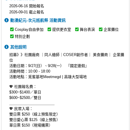
2026-06-16 開始報名
2026-09-01 截止報名
動漫紀元-次元巡航祭 活動資訊
Cosplay自由參加
提供更衣室
舞台表演
企業攤位
特別企劃
其他說明
招募》》社團廠商 ｜同人繪師｜COSER創作者｜ 美食攤商｜ 企業攤
位
活動日期：9/27(日）、9/28(一） 『國定連假』
活動時間：10:00 - 18:00
活動地點：覓蜜基地Meetmegd | 高雄大型場地
💖 社團報名費：
$300~$1400／單日
$600~$2500／雙日
＿＿＿＿＿＿＿＿＿＿＿＿
💖 民眾入場：
雙日票 $250（線上預售限定）
雙日愛心票 $125（線上預售）
單日票 $150（現場購票）