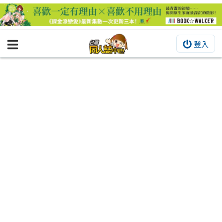
登入
BOOKY書集倉庫
同人作品
同人誌
同人周邊
同人數位作品
活動&消息
同人誌活動
最新消息
同人相關店家
宣傳&交流