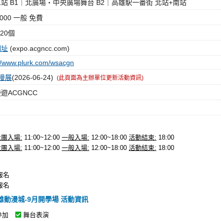
站 B1｜北廣場・中央廣場舞台 B2｜高雄駅一番街 北站+南站
000 一般 免費
120個
網址
(expo.acgncc.com)
://www.plurk.com/wsacgn
漫展
(2026-06-24)
(此頁面為主辦單位更新活動資訊)
遊ACGNCC
社團入場:
11:00~12:00
一般入場:
12:00~18:00
活動結束:
18:00
社團入場:
11:00~12:00
一般入場:
12:00~18:00
活動結束:
18:00
始報名
止報名
-高雄動漫城-9月開學場 活動資訊
參加
舞台表演