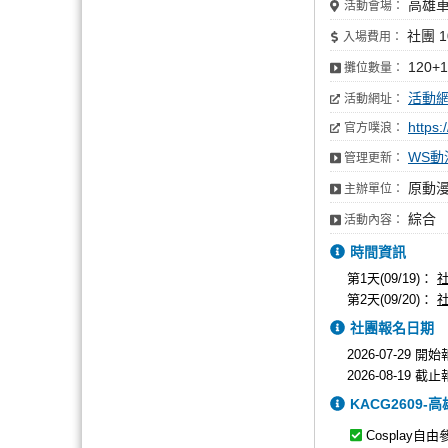
高雄車
活動會場：
社團 1
入場費用：
120+
攤位數量：
活動
活動網址：
https
官方噗浪：
WS動
管理更新：
原動漫
主辦單位：
綜合
活動內容：
時間資訊
第1天(09/19)：
第2天(09/20)：
社團報名日期
2026-07-29 開
2026-08-19 截
KACG2609
Cosplay自由