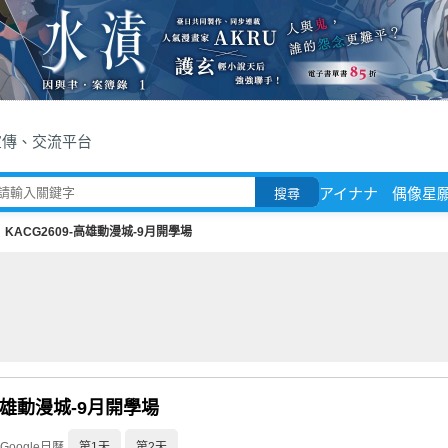
宣傳、交流平台
アイナナ
偶像星
搜尋
KACG2609-高雄動漫城-9月開學場
-高雄動漫城-9月開學場
Google日曆
第1天
第2天