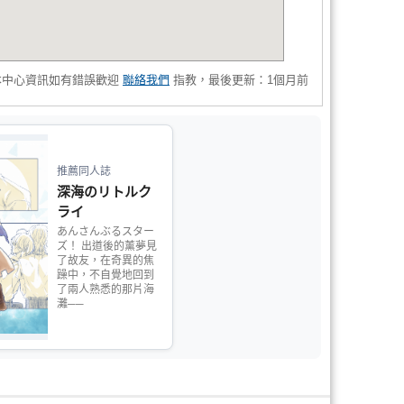
本中心資訊如有錯誤歡迎
聯絡我們
指教，最後更新：1個月前
推薦同人誌
深海のリトルク
ライ
あんさんぶるスター
ズ！ 出道後的薰夢見
了故友，在奇異的焦
躁中，不自覺地回到
了兩人熟悉的那片海
灘──