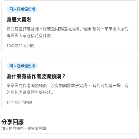
同人避難備份版
身體大寶劍
看到有些作者身體不好或是因為趕稿搞壞了健康 想開一串來跟大家討
論看看大家趕稿時有什麼...
10年前
32 則回應
同人避難備份版
為什麼有些作者要開預購？
常常看見作者開預購後，沒有如期將本子完成， 有的可能延一場，有
的可能因為身體不舒服延...
11年前
9 則回應
分享回應
加入你的補充、觀察或提問