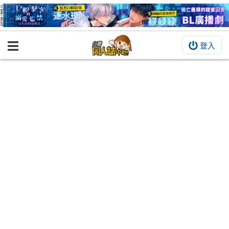
登入
BOOKY書集倉庫
同人作品
同人誌
同人周邊
同人數位作品
活動&消息
同人誌活動
最新消息
同人相關店家
宣傳&交流