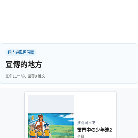
同人社團
工作委託
同人宣傳看板
繪圖藝廊
同人避難備份版
交流中心
宣傳的地方
攤位轉讓區
會員功能選單
無名
11年前
0 回覆
8 推文
會員中心
註冊會員
登入
推薦同人誌
雷門中の少年達2
全員