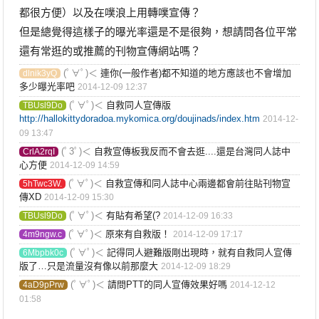
都很方便）以及在噗浪上用轉噗宣傳？
但是總覺得這樣子的曝光率還是不是很夠，想請問各位平常
還有常逛的或推薦的刊物宣傳網站嗎？
(ﾟ∀ﾟ)＜
連你(一般作者)都不知道的地方應該也不會增加
dlnik3yQ
多少曝光率吧
2014-12-09 12:37
(ﾟ∀ﾟ)＜
自救同人宣傳版
TBUsl9Do
http://hallokittydoradoa.mykomica.org/doujinads/index.htm
2014-12-
09 13:47
(ﾟ3ﾟ)＜
自救宣傳板我反而不會去逛....還是台灣同人誌中
CrlA2rqI
心方便
2014-12-09 14:59
(ﾟ∀ﾟ)＜
自救宣傳和同人誌中心兩邊都會前往貼刊物宣
5hTwc3W.
傳XD
2014-12-09 15:30
(ﾟ∀ﾟ)＜
有貼有希望(?
TBUsl9Do
2014-12-09 16:33
(ﾟ∀ﾟ)＜
原來有自救版！
4m9ngw.c
2014-12-09 17:17
(ﾟ∀ﾟ)＜
記得同人避難版剛出現時，就有自救同人宣傳
6Mbpbk0c
版了…只是流量沒有像以前那麼大
2014-12-09 18:29
(ﾟ∀ﾟ)＜
請問PTT的同人宣傳效果好嗎
4aD9pPrw
2014-12-12
01:58