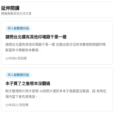
延伸閱讀
隨機推薦其他交流文章
同人避難備份版
請問台北還有其他印場跟千業一樣
請問台北還有其他印場跟千業一樣 在輸出部分沒有本數限制問題的嗎
群富和卡樂都有本數限...
12年前
8 則回應
同人避難備份版
本子買了之後根本沒翻過
剛才整理照片時才發現 以前照片裡好多本子我都還沒看過...囧 有時在
場內當下會先買再說，...
10年前
22 則回應