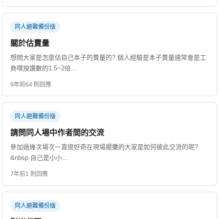
同人避難備份版
關於估賣量
想問大家是怎麼估自己本子的賣量的? 個人經驗是本子賣量通常會是工
商噗按讚數的1.5~2倍...
9年前
64 則回應
同人避難備份版
請問同人場中作者間的交流
參加過幾次場次一直很好奇在現場擺攤的大家是如何彼此交流的呢?
&nbsp 自己是小小...
7年前
1 則回應
同人避難備份版