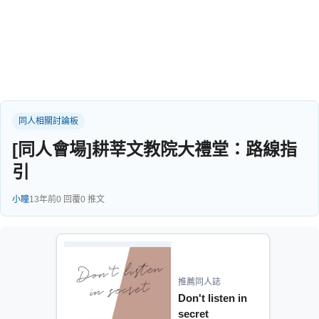
同人社團
工作委託
同人宣傳看板
繪圖藝廊
同人相關討論板
交流中心
[同人會場]耕莘文教院大禮堂：路線指
攤位轉讓區
引
會員功能選單
小瞳
13年前
0 回覆
0 推文
會員中心
註冊會員
登入
推薦同人誌
Don't listen in
secret