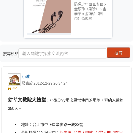
防彈少年團 田柾國 x
金碩珍（果珍）、金
泰亨 x 金碩珍（圍
巾）偽現實
搜尋觀點
小瞳
發表於 2012-12-29 20:34:24
262
耕莘文教院大禮堂
：
小型
O
nly場次最常使用的場地，容納人數約
3
5
0人。
地址：台北市中正區辛亥路一段22號
最近捷運站名與出口：
新店線
台電大樓站 台電大樓 1號出