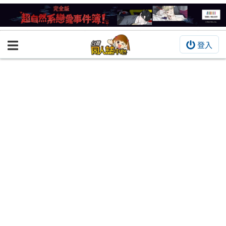
登入
BOOKY書集倉庫
同人作品
同人誌
同人周邊
同人數位作品
活動&消息
同人誌活動
最新消息
同人相關店家
宣傳&交流