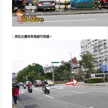
↓
再往左邊有斑馬線可穿越
。