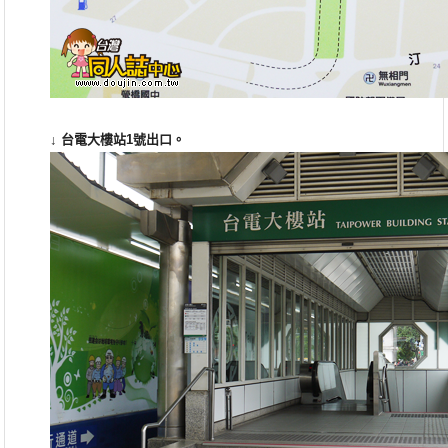
↓
台電大樓站1
號出口。