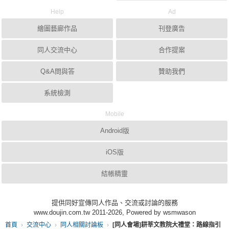
Help
Ad
繪圖藝廊作品
刊登廣告
同人交流中心
合作提案
Q&A問與答
贊助我們
系統檢測
Mobile
Android版
iOS版
結帳精靈
提供同好宣傳同人作品、交流或討論的服務
www.doujin.com.tw 2011-2026, Powered by wsmwason
首頁
交流中心
同人相關討論板
[同人會場]耕莘文教院大禮堂：路線指引