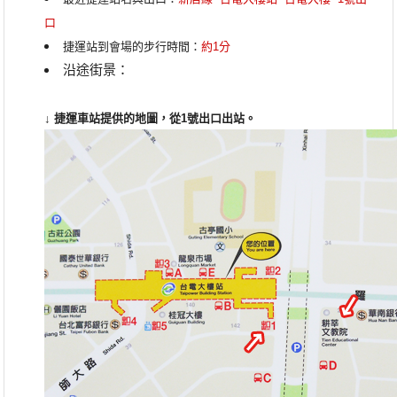
口
捷運站到會場的步行時間：
約1分
沿途街景：
↓ 捷運車站提供的地圖，從
1
號出口出站。