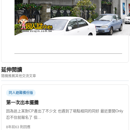
延伸閱讀
隨機推薦其他交流文章
同人避難備份版
第一次出本擺攤
因為迷上某對CP產出了不少文 也遇到了萌點相同的同好 最近要開Only
忍不住就報名了 但...
8年前
63 則回應