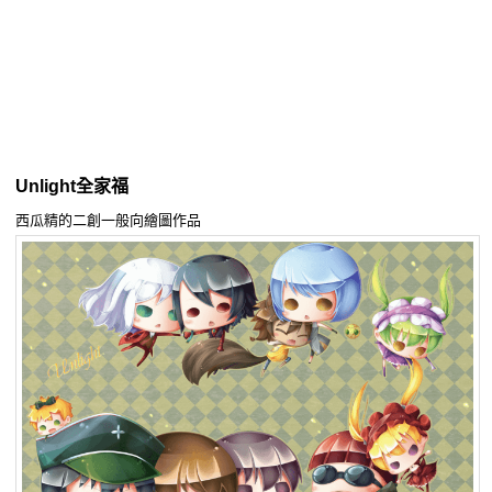
同人社團
工作委託
同人宣傳看板
繪圖藝廊
Unlight全家福
交流中心
西瓜精的二創一般向繪圖作品
攤位轉讓區
會員功能選單
會員中心
註冊會員
登入