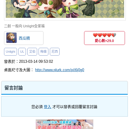
二創
一般向
Unlight全家福
西瓜精
愛心數
×29.0
Unlight
UL
艾伯
梅倫
尼西
發表於：2013-03-14 09:53:02
桌面尺寸及大圖：
http://www.plurk.com/p/i6j0g0
留言討論
您必須
登入
才可以發表或回覆留言討論