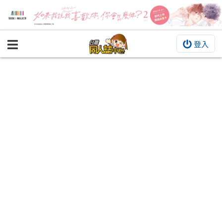
登入
BOOKY書集倉庫
同人作品
同人誌
同人周邊
同人數位作品
活動&消息
同人誌活動
最新消息
同人相關店家
宣傳&交流