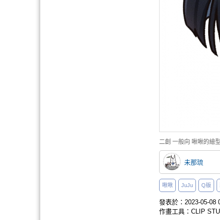
二創
一般向
啾啾的繪
未那琉
啾啾
JuJu
Q版
發表於：2023-05-08 0
作畫工具：CLIP STUD