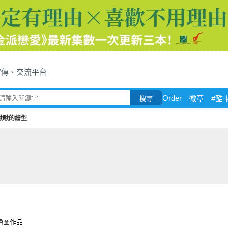
宣傳、交流平台
Order
徽章
#酷
搜尋
啾啾的繪型
繪圖作品