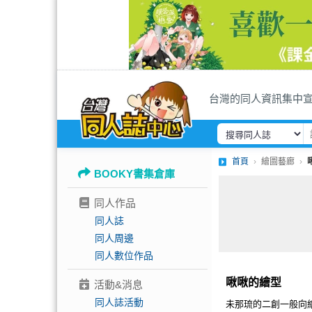
台灣的同人資訊集中
首頁
繪圖藝廊
BOOKY書集倉庫
同人作品
同人誌
同人周邊
同人數位作品
啾啾的繪型
活動&消息
同人誌活動
未那琉的二創一般向