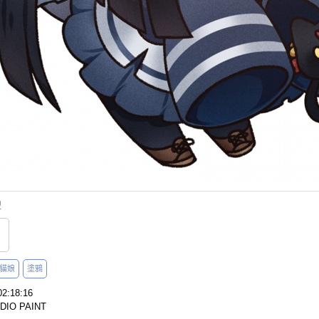
型
貓娘
塗鴉
2:18:16
IO PAINT