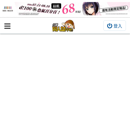
登入
BOOKY書集倉庫
同人作品
同人誌
同人周邊
同人數位作品
活動&消息
同人誌活動
最新消息
同人相關店家
宣傳&交流