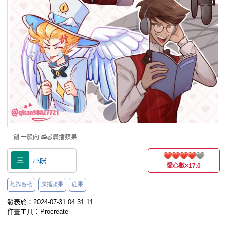
二創
一般向
📻🍏廣播蘋果
小咪
愛心數
×17.0
地獄客棧
廣播蘋果
鹿果
發表於：2024-07-31 04:31:11
作畫工具：Procreate