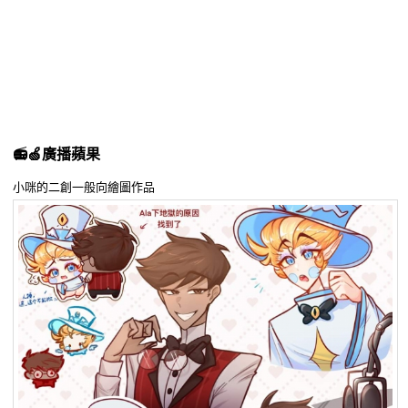
同人社團
工作委託
同人宣傳看板
繪圖藝廊
📻🍏廣播蘋果
交流中心
小咪的二創一般向繪圖作品
攤位轉讓區
會員功能選單
會員中心
註冊會員
登入