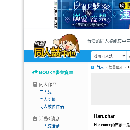
台灣的同人資訊集中
首頁
繪圖藝廊
H
BOOKY書集倉庫
同人作品
同人誌
同人周邊
同人數位作品
Haruchan
活動&消息
Harurunoe的原創
同人誌活動