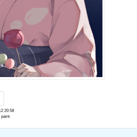
2:20:58
paint