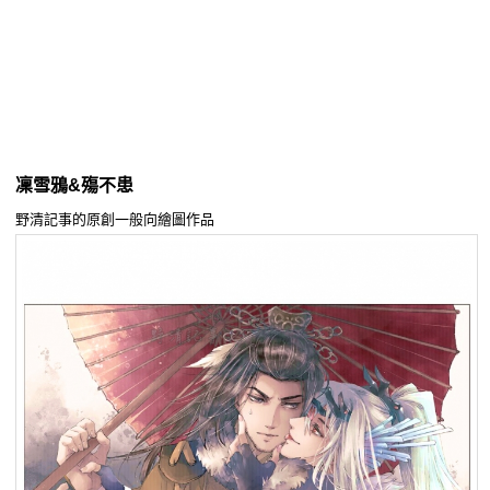
同人社團
工作委託
同人宣傳看板
繪圖藝廊
凜雪鴉&殤不患
交流中心
野清記事的原創一般向繪圖作品
攤位轉讓區
會員功能選單
會員中心
註冊會員
登入