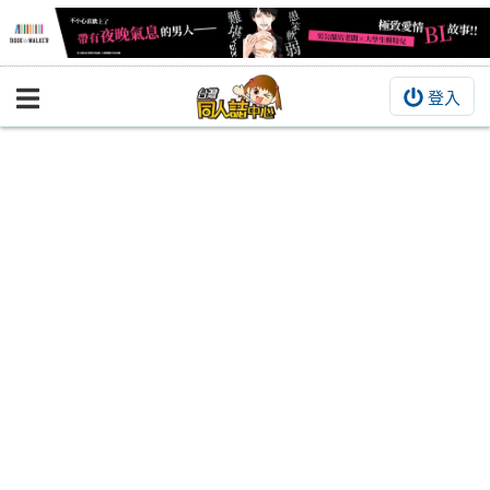
登入
BOOKY書集倉庫
同人作品
同人誌
同人周邊
同人數位作品
活動&消息
同人誌活動
最新消息
同人相關店家
宣傳&交流