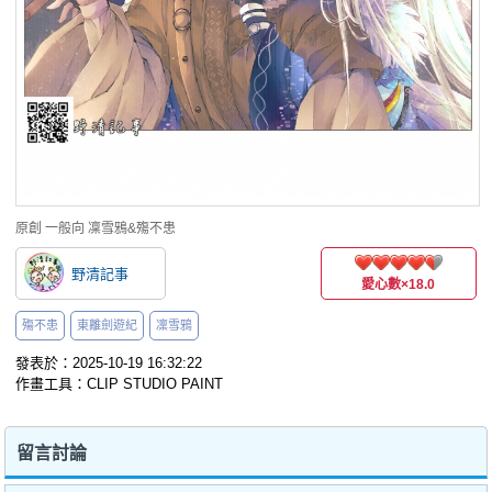
原創
一般向
凜雪鴉&殤不患
野清記事
愛心數
×18.0
殤不患
東離劍遊紀
凜雪鴉
發表於：2025-10-19 16:32:22
作畫工具：CLIP STUDIO PAINT
留言討論