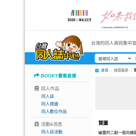
台灣的同人資訊集中
首頁
繪圖藝廊
BOOKY書集倉庫
同人作品
同人誌
同人周邊
同人數位作品
賀圖
活動&消息
同人誌活動
幽靈的二創一般向繪