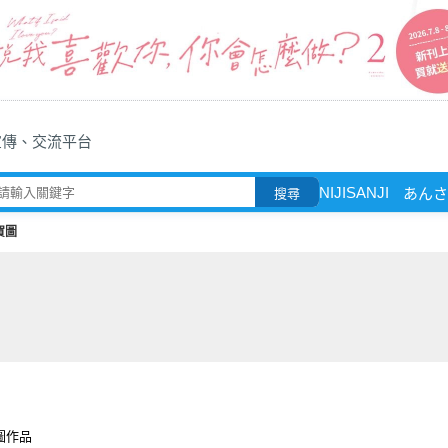
宣傳、交流平台
NIJISANJI
あんさ
搜尋
賀圖
圖作品