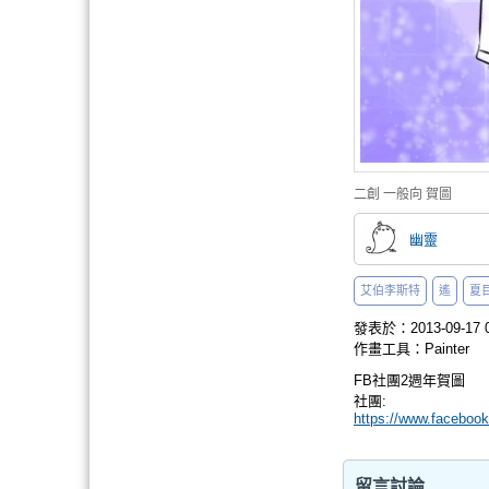
二創
一般向
賀圖
幽靈
艾伯李斯特
遙
夏
發表於：2013-09-17 0
作畫工具：Painter
FB社團2週年賀圖
社團:
https://www.facebo
留言討論