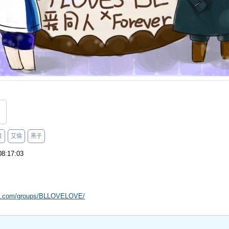
目
艾倫
黑子
8:17:03
ok.com/groups/BLLOVELOVE/