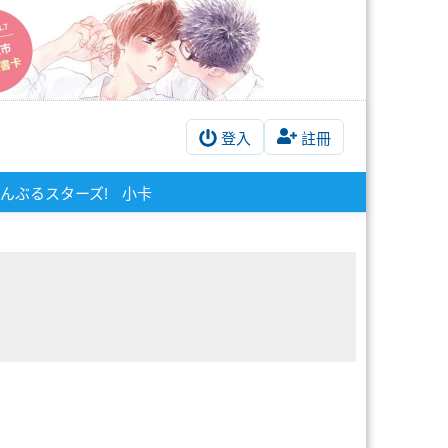
登入
註冊
んぶるスターズ!
小卡