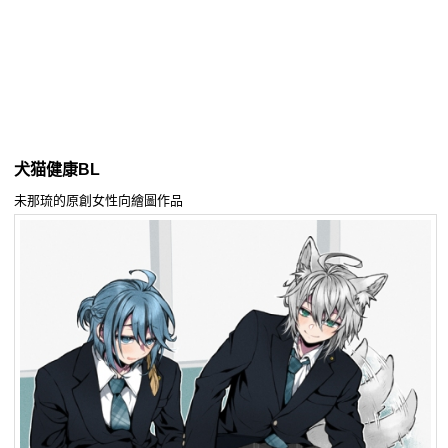
同人社團
工作委託
同人宣傳看板
繪圖藝廊
犬猫健康BL
交流中心
未那琉的原創女性向繪圖作品
攤位轉讓區
會員功能選單
會員中心
註冊會員
登入