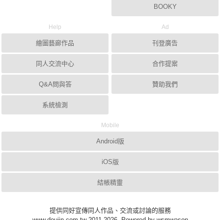
BOOKY
Help
Ad
繪圖藝廊作品
刊登廣告
同人交流中心
合作提案
Q&A問與答
贊助我們
系統檢測
Mobile
Android版
iOS版
結帳精靈
提供同好宣傳同人作品、交流或討論的服務
www.doujin.com.tw 2011-2026, Powered by wsmwason