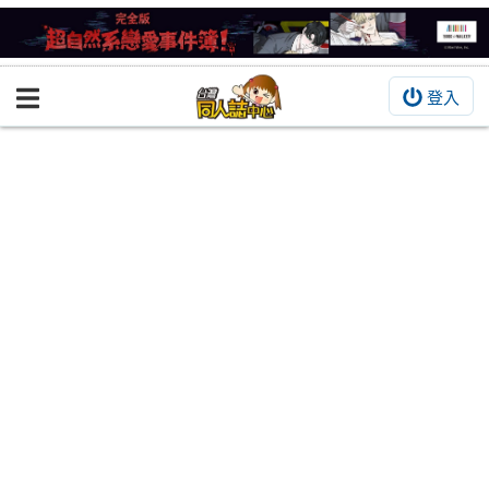
登入
BOOKY書集倉庫
同人作品
同人誌
同人周邊
同人數位作品
活動&消息
同人誌活動
最新消息
同人相關店家
宣傳&交流