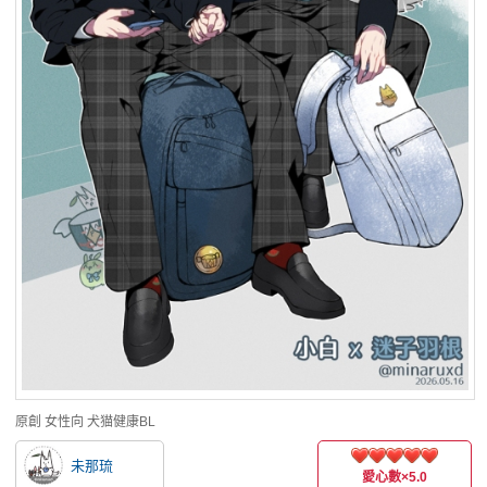
原創
女性向
犬猫健康BL
未那琉
愛心數
×5.0