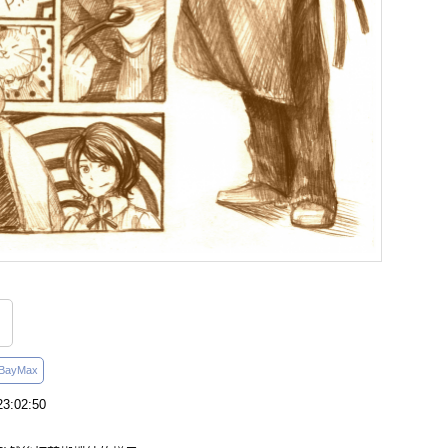
BayMax
3:02:50