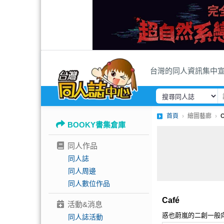
台灣的同人資訊集中
首頁
繪圖藝廊
C
BOOKY書集倉庫
同人作品
同人誌
同人周邊
同人數位作品
Café
活動&消息
惑也蔚嵐的二創一般
同人誌活動