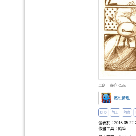
二創
一般向
Café
惑也蔚嵐
BH6
阿正
阿廣
發表於：2015-05-22 2
作畫工具：鉛筆