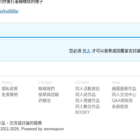
?)然後打著蝴蝶結的樣子
m/p/kw568w
您必須
登入
才可以發表或回覆留言討
Policy
Contact
Content
Help
隱私政策
聯絡我們
同人活動資訊
繪圖藝廊作品
免責聲明
檢舉與回報
同人誌作品
同人交流中心
許願池
同人周邊作品
Q&A問與答
同人數位作品
系統檢測
BOOKY
作品、交流或討論的服務
 2011-2026, Powered by wsmwason