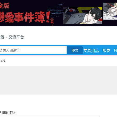
宣傳、交流平台
N
文具用品
飯友
搜尋
afé
向繪圖作品