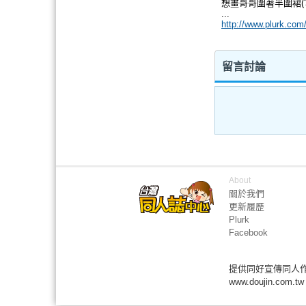
想畫哥哥圍著半圍裙(
...
http://www.plurk.co
留言討論
About
關於我們
更新履歷
Plurk
Facebook
提供同好宣傳同人
www.doujin.com.tw