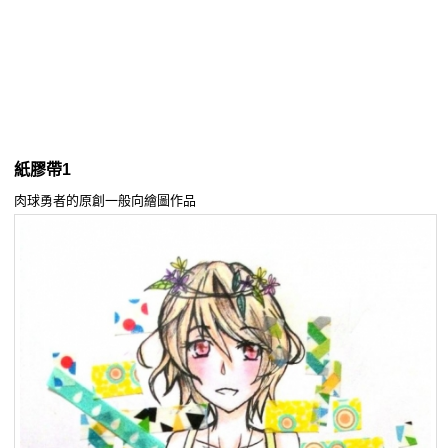
同人社團
工作委託
同人宣傳看板
繪圖藝廊
紙膠帶1
交流中心
肉球勇者的原創一般向繪圖作品
攤位轉讓區
會員功能選單
會員中心
註冊會員
登入