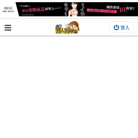
登入
BOOKY書集倉庫
同人作品
同人誌
同人周邊
同人數位作品
活動&消息
同人誌活動
最新消息
同人相關店家
宣傳&交流