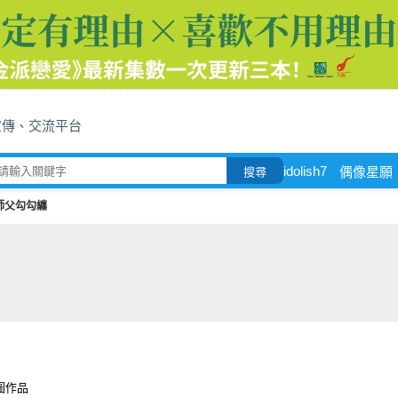
宣傳、交流平台
idolish7
偶像星願
搜尋
師父勾勾纏
圖作品