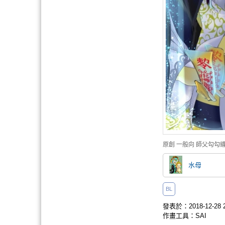
原創
一般向
師父勾勾
水母
BL
發表於：2018-12-28 2
作畫工具：SAI