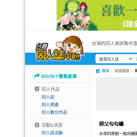
台灣的同人資訊集中
首頁
繪圖藝廊
BOOKY書集倉庫
同人作品
同人誌
同人周邊
同人數位作品
師父勾勾纏
活動&消息
同人誌活動
水母的原創一般向繪