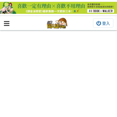
登入
BOOKY書集倉庫
同人作品
同人誌
同人周邊
同人數位作品
活動&消息
同人誌活動
最新消息
同人相關店家
宣傳&交流