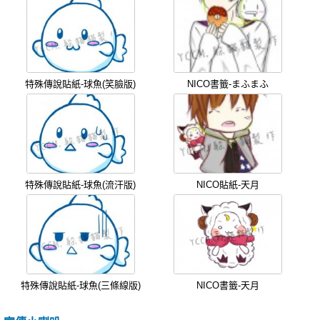
特殊傳說貼紙-球魚(笑臉版)
NICO書籤-まふまふ
特殊傳說貼紙-球魚(流汗版)
NICO貼紙-天月
特殊傳說貼紙-球魚(三條線版)
NICO書籤-天月