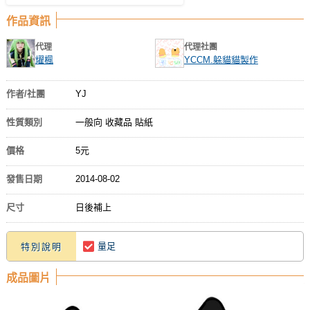
作品資訊
代理
代理社團
燿楓
YCCM.躲貓貓製作
作者/社團
YJ
性質類別
一般向 收藏品 貼紙
價格
5元
發售日期
2014-08-02
尺寸
日後補上
量足
特別說明
成品圖片