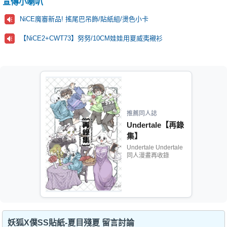
宣傳小喇叭
NiCE魔審新品! 搖尾巴吊飾/貼紙組/燙色小卡
【NiCE2+CWT73】努努/10CM娃娃用夏威夷襯衫
推薦同人誌
Undertale【再錄
集】
Undertale Undertale
同人漫畫再收錄
妖狐X僕SS貼紙-夏目殘夏 留言討論