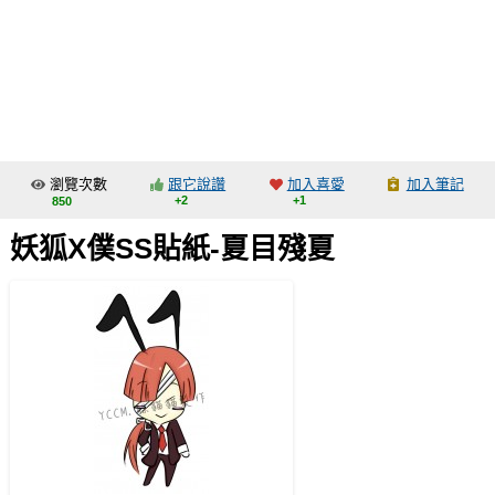
同人社團
工作委託
同人宣傳看板
繪圖藝廊
瀏覽次數
跟它說讚
加入喜愛
加入筆記
交流中心
+2
+1
850
攤位轉讓區
妖狐X僕SS貼紙-夏目殘夏
會員功能選單
會員中心
註冊會員
登入