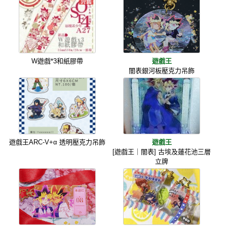
W遊戲*3和紙膠帶
遊戲王
闇表銀河板壓克力吊飾
遊戲王ARC-V+α 透明壓克力吊飾
遊戲王
[遊戲王｜闇表] 古埃及蓮花池三層
立牌