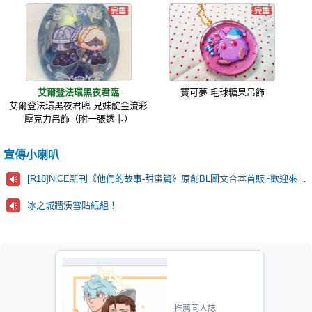
艾爾登法環黑夜君臨
寶可夢 毛球糖果吊飾
艾爾登法環黑夜君臨 兄妹靛金流彩
壓克力吊飾（附一張透卡）
宣傳小喇叭
[R18]NiCE新刊《他們的故事-甜蜜篇》原創BL圖文合本首販~歡迎來看看！
冰之城牆湊雪貼紙組！
推薦同人誌