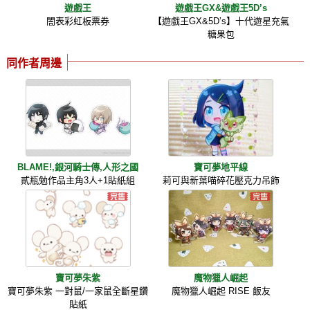
遊戲王
遊戲王GX&遊戲王5D’s
闇表彩虹板票券
【遊戲王GX&5D’s】十代遊星充氣
糖果包
同作者周邊
BLAME!,銀河騎士傳,人形之國
寶可夢地平線
貳瓶勉作品主角3人+1貼紙組
莉可與新葉喵碎花壓克力吊飾
寶可夢朱紫
魔物獵人崛起
寶可夢朱紫 一對鼠/一家鼠全斷星鑽
魔物獵人崛起 RISE 飯友
貼紙