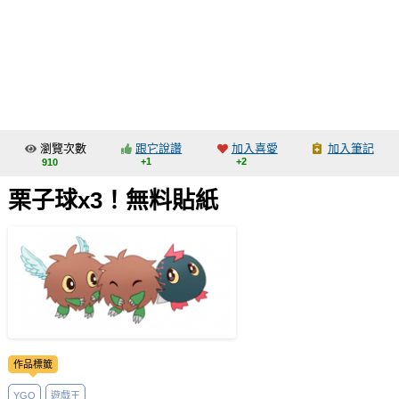
同人社團
工作委託
同人宣傳看板
繪圖藝廊
瀏覽次數
跟它說讚
加入喜愛
加入筆記
交流中心
+1
+2
910
攤位轉讓區
栗子球x3！無料貼紙
會員功能選單
會員中心
註冊會員
登入
作品標籤
YGO
遊戲王