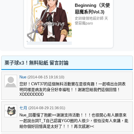
Beginning（天使
惡魔系列Vol.3)
史詩級領地設計師 天
使惡魔paro
栗子球x3！無料貼紙 留言討論
Nue
(2014-08-15 19:16:10)
您好！CWT37的這個無料活動實在是很有趣！一起噴出台詞表
明同樣是病友的身分好幸福啦！！謝謝您給我們這個回憶！
XDDDDDDDD
七月
(2014-08-29 21:36:01)
Nue_回覆慢了抱歉><謝謝支持活動！！！也很開心有人願意來
一起說台詞T_T自己認識YGO圈的人很少，很怕沒有人來講，能
給你個好回憶真是太好了！！！再次感謝><