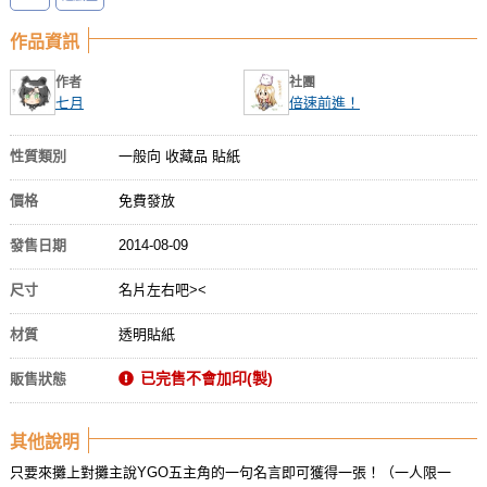
作品資訊
作者
社團
七月
倍速前進！
性質類別
一般向 收藏品 貼紙
價格
免費發放
發售日期
2014-08-09
尺寸
名片左右吧><
材質
透明貼紙
已完售不會加印(製)
販售狀態
其他說明
只要來攤上對攤主說YGO五主角的一句名言即可獲得一張！（一人限一