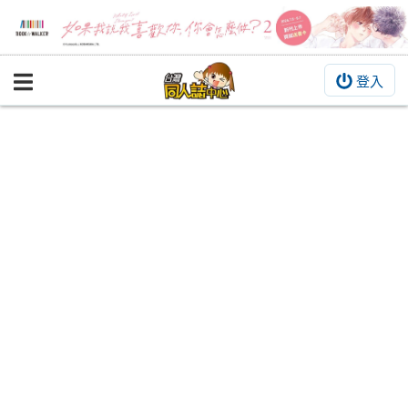
登入
BOOKY書集倉庫
同人作品
同人誌
同人周邊
同人數位作品
活動&消息
同人誌活動
最新消息
同人相關店家
宣傳&交流