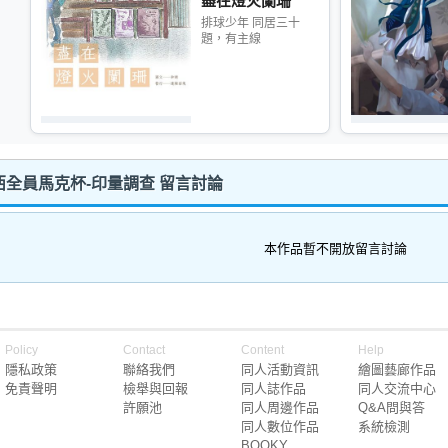
盡在燈火闌珊
排球少年 同居三十
題，有主線
城西全員馬克杯-印量調查 留言討論
本作品暫不開放留言討論
Policy
Contact
Content
Help
隱私政策
聯絡我們
同人活動資訊
繪圖藝廊作品
免責聲明
檢舉與回報
同人誌作品
同人交流中心
許願池
同人周邊作品
Q&A問與答
同人數位作品
系統檢測
BOOKY