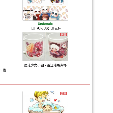
Undertale
【UT/UF/US】馬克杯
魔法少女小圓 - 百江渚馬克杯
杯、隨