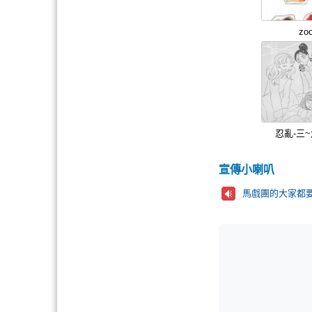
zo
忍亂-三
宣傳小喇叭
馬戲團的大家都要