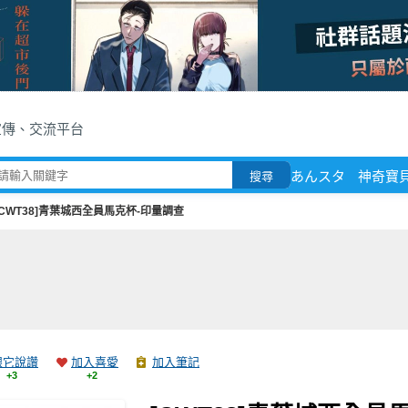
宣傳、交流平台
あんスタ
神奇寶
搜尋
[CWT38]青葉城西全員馬克杯-印量調查
跟它說讚
加入喜愛
加入筆記
+3
+2