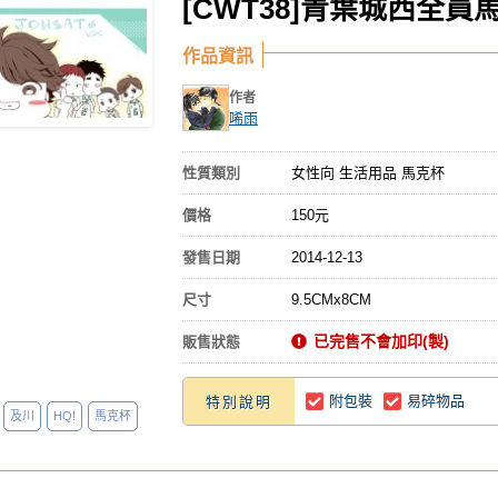
[CWT38]青葉城西全員
作品資訊
作者
唏雨
性質類別
女性向 生活用品 馬克杯
價格
150元
發售日期
2014-12-13
尺寸
9.5CMx8CM
已完售不會加印(製)
販售狀態
附包裝
易碎物品
特別說明
及川
HQ!
馬克杯