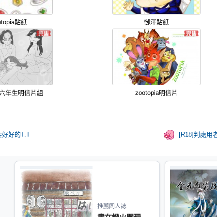
otopia貼紙
御澤貼紙
~六年生明信片組
zootopia明信片
好好的T.T
[R18]判處用
推薦同人誌