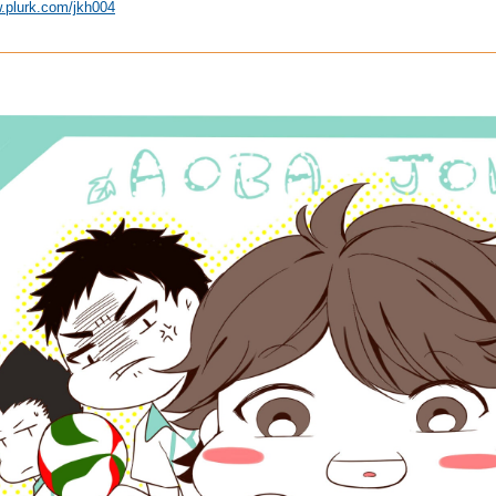
w.plurk.com/jkh004