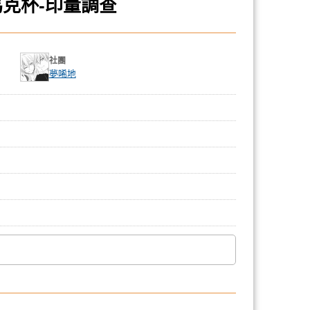
馬克杯-印量調查
社團
夢唏地