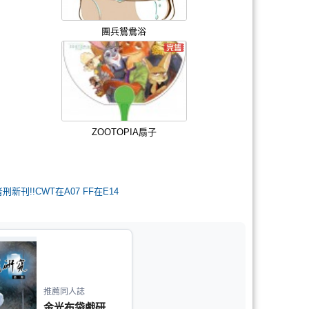
團兵鴛鴦浴
ZOOTOPIA扇子
者刑新刊!!CWT在A07 FF在E14
推薦同人誌
金光布袋戲研