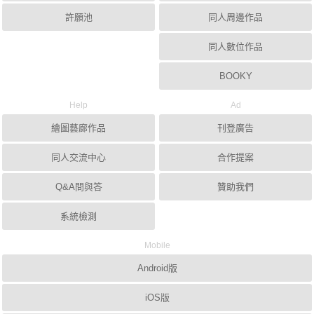
許願池
同人周邊作品
同人數位作品
BOOKY
Help
Ad
繪圖藝廊作品
刊登廣告
同人交流中心
合作提案
Q&A問與答
贊助我們
系統檢測
Mobile
Android版
iOS版