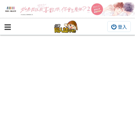
登入
BOOKY書集倉庫
同人作品
同人誌
同人周邊
同人數位作品
活動&消息
同人誌活動
最新消息
同人相關店家
宣傳&交流