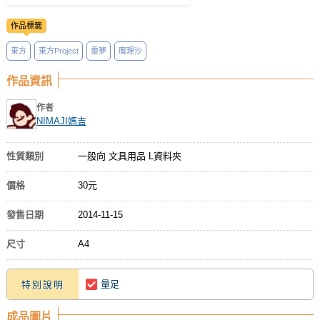
作品標籤
東方
東方Project
靈夢
魔理沙
作品資訊
作者
NIMAJI媽吉
性質類別
一般向 文具用品 L資料夾
價格
30元
發售日期
2014-11-15
尺寸
A4
量足
特別說明
成品圖片