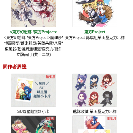
<東方幻想鄉 /東方Project>
東方Project
<東方幻想鄉 /東方Project>魔理沙/
東方Project-詠唱組單面壓克力吊飾
博麗靈夢/蕾米莉亞/芙蘭朵露/八雲/
東風谷/動漫周邊/雙層亞克力/擺件
立牌兩用 (共十二款)
同作者周邊
SU母星組無料小卡
艦隊收藏 單面壓克力吊飾