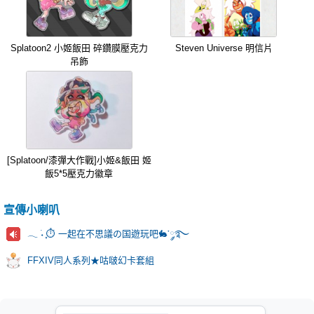
Splatoon2 小姬飯田 碎鑽膜壓克力
Steven Universe 明信片
吊飾
[Splatoon/漆彈大作戰]小姬&飯田 姬
飯5*5壓克力徽章
宣傳小喇叭
𓂃 ࣪˖ ִֶָ⏱️ 一起在不思議の国遊玩吧🐇་༘࿐
FFXIV同人系列★咕啵幻卡套組