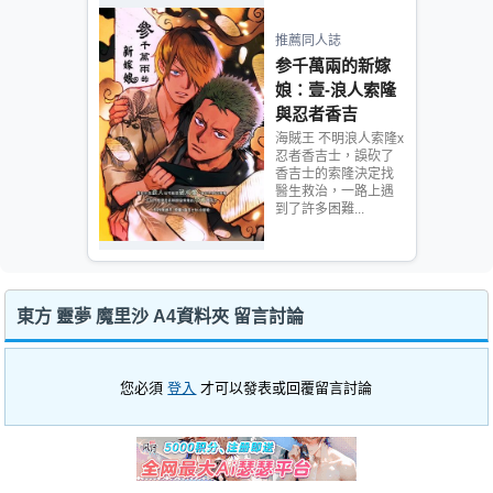
推薦同人誌
参千萬兩的新嫁
娘：壹-浪人索隆
與忍者香吉
海賊王 不明浪人索隆x
忍者香吉士，誤砍了
香吉士的索隆決定找
醫生救治，一路上遇
到了許多困難...
東方 靈夢 魔里沙 A4資料夾 留言討論
您必須
登入
才可以發表或回覆留言討論