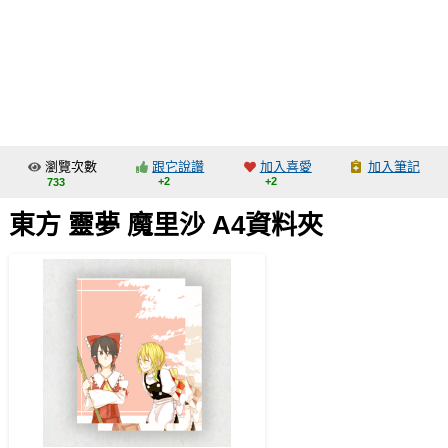
同人社團
工作委託
同人宣傳看板
繪圖藝廊
瀏覽次數
跟它說讚
加入喜愛
加入筆記
交流中心
+2
+2
733
攤位轉讓區
東方 靈夢 魔里沙 A4資料夾
會員功能選單
會員中心
註冊會員
登入