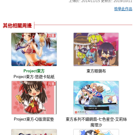
上傳於:
2014/11/15
更新於:
2019/10/11
檢舉此作品
其他相關周邊
Project東方
東方眼鏡布
Project東方-悠遊卡貼紙
Project東方-Q版滑鼠墊
東方系列不鏽鋼扇-七色星空-艾莉絲
魔理沙