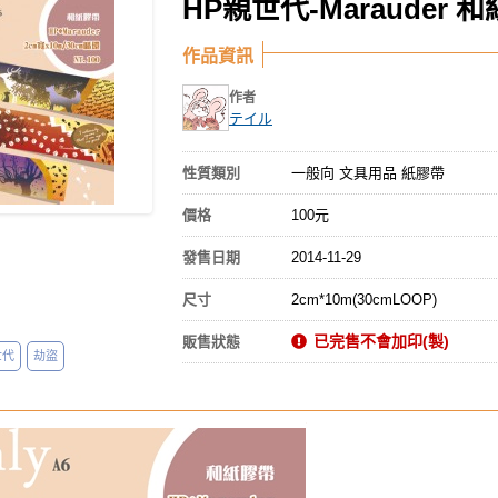
HP親世代-Marauder 
作品資訊
作者
テイル
性質類別
一般向 文具用品 紙膠帶
價格
100元
發售日期
2014-11-29
尺寸
2cm*10m(30cmLOOP)
已完售不會加印(製)
販售狀態
世代
劫盜