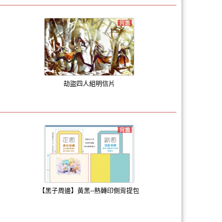
劫盜四人組明信片
【黑子周邊】黃黑--熱轉印側背提包