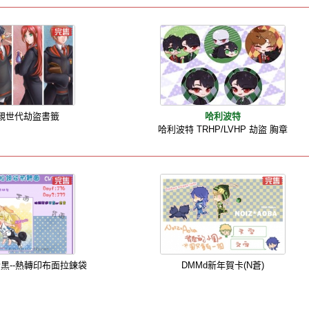
親世代劫盜書籤
哈利波特
哈利波特 TRHP/LVHP 劫盜 胸章
黑--熱轉印布面拉鍊袋
DMMd新年賀卡(N蒼)