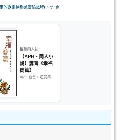
威爾的歡樂選舉兼冒險旅程(ゝ∀･)b
推薦同人誌
【APH‧同人小
說】露普《幸福
簡篇》
APH 露普，短篇集