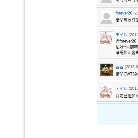
forever26
(2
請問可以訂
テイル
(2014
@forever26
您好~目前
確認加印會
容容
(2015-0
請問CWT39
テイル
(2015
目前已經加印