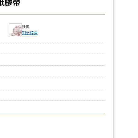
和紙膠帶
社團
知更陸月