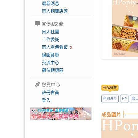
最新消息
同人相關店家
宣傳&交流
同人社團
工作委託
同人宣傳看板
3
繪圖藝廊
交流中心
攤位轉讓區
會員中心
作品標籤
註冊會員
哈利波特
HP
親
登入
成品圖片