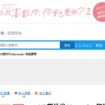
宣傳、交流平台
にじさんじ
其他
搜尋
HP親世代-Marauder 和紙膠帶
跟它說讚
加入喜愛
加入筆記
+7
+6