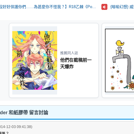
[R18]【💍🍙是我沒好好保護你們……為甚麼你不怪我？】R18乙棘《Poker Face》* 含本篇劇情
{暗喻幻想} 
推薦同人誌
他們在截稿前一
天爆炸
uder 和紙膠帶 留言討論
014-12-03 09:41:38)
購嗎？