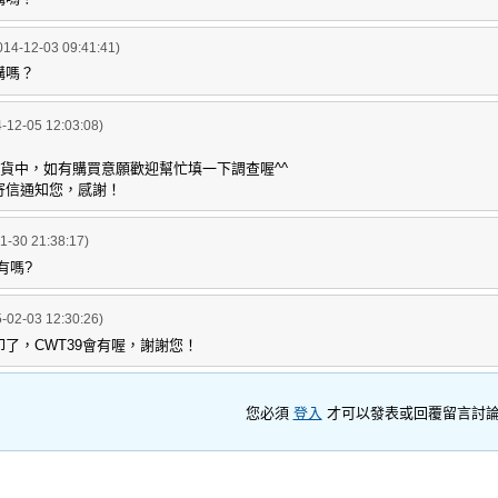
014-12-03 09:41:41)
購嗎？
-12-05 12:03:08)
缺貨中，如有購買意願歡迎幫忙填一下調查喔^^
寄信通知您，感謝！
1-30 21:38:17)
有嗎?
-02-03 12:30:26)
了，CWT39會有喔，謝謝您！
您必須
登入
才可以發表或回覆留言討