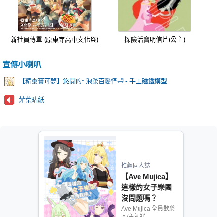
新社員傳單 (原東寺高中文化祭)
探險活寶明信片(公主)
宣傳小喇叭
【精靈寶可夢】悠閒的~泡澡百變怪🛁 - 手工磁鐵模型
菲葉貼紙
推薦同人誌
【Ave Mujica】
這樣的女子樂團
沒問題嗎？
Ave Mujica 全員歡樂
本/主初祥