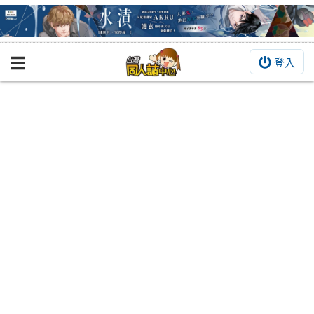
登入
BOOKY書集倉庫
同人作品
同人誌
同人周邊
同人數位作品
活動&消息
同人誌活動
最新消息
同人相關店家
宣傳&交流