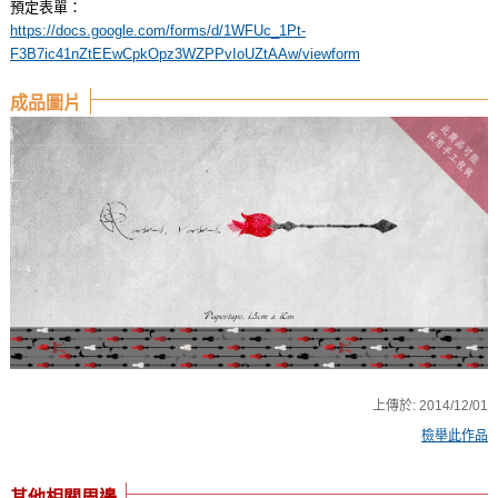
預定表單：
https://docs.google.com/forms/d/1WFUc_1Pt-
F3B7ic41nZtEEwCpkOpz3WZPPvIoUZtAAw/viewform
成品圖片
上傳於:
2014/12/01
檢舉此作品
其他相關周邊