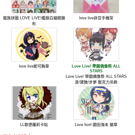
龍族拼圖 LOVE LIVE!艦娘白貓眼鏡
love live拚豆手機架
布
love live妮可胸章
Love Live! 學園偶像祭 ALL
STARS
Love Live! 學園偶像祭 ALL STARS
凜/黛雅/步夢 壓克力吊飾
LL歌德蘿莉卡貼
Love live!-園田海未 徽章