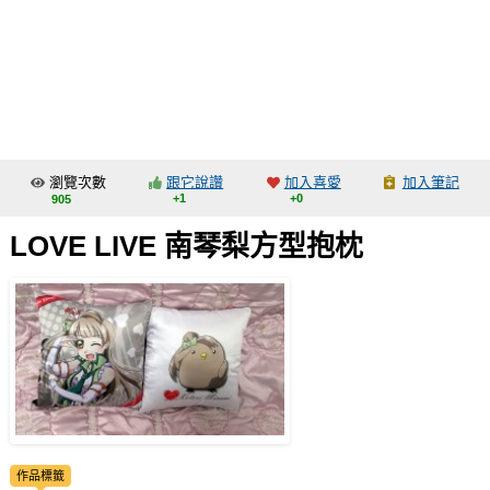
同人社團
工作委託
同人宣傳看板
繪圖藝廊
瀏覽次數
跟它說讚
加入喜愛
加入筆記
交流中心
+1
+0
905
攤位轉讓區
LOVE LIVE 南琴梨方型抱枕
會員功能選單
會員中心
註冊會員
登入
作品標籤