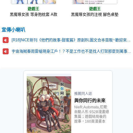
遊戲王
遊戲王
黑魔導女孩 等身抱枕套 A款
黑魔導女孩的注視 腳色桌墊
宣傳小喇叭
[R18]NiCE新刊《他們的故事-甜蜜篇》原創BL圖文合本首販~歡迎來看看！
宇宙海賊春雨雷槍現身江戶！？不是工作也不是找人打架那麼到萬事屋的目的究竟是…？
推薦同人誌
與你同行的未來
NieR:Automata,尼爾:
自動人形 9S2B漫畫總
集篇；遊戲結局後的
故事，160頁漫畫本