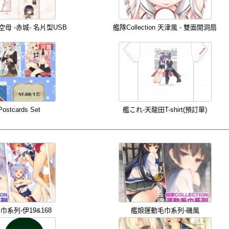
母 -赤城- 名片型USB
艦隊Collection 天津風 - 雙面開洞扇
stcards Set
艦これ-天龍田T-shirt(預訂單)
系列-伊19&168
艦娘運動毛巾系列-磯風