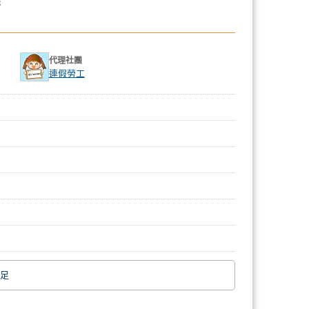
曆
代理社團
連假勞工
足