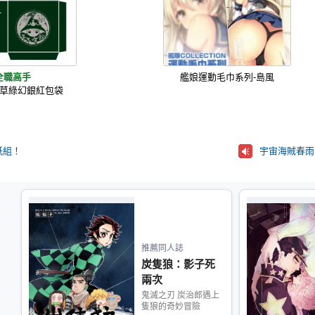
全職高手
艦娘運動毛巾系列-島風
草綠幻銀紅包袋
紙組！
推薦同人誌
炭隻狼：影子死
兩次
鬼滅之刃 炭治郎遇上
隻狼的奇妙冒險