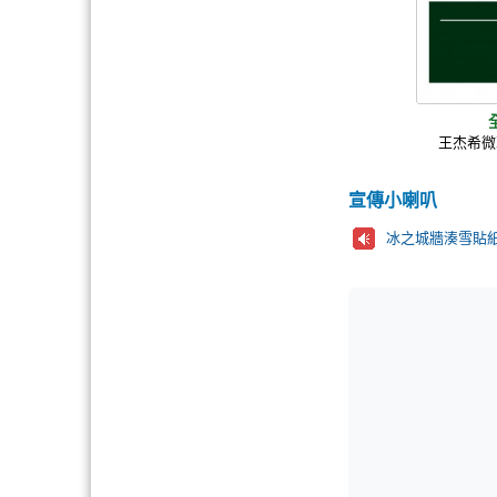
王杰希微
宣傳小喇叭
冰之城牆湊雪貼