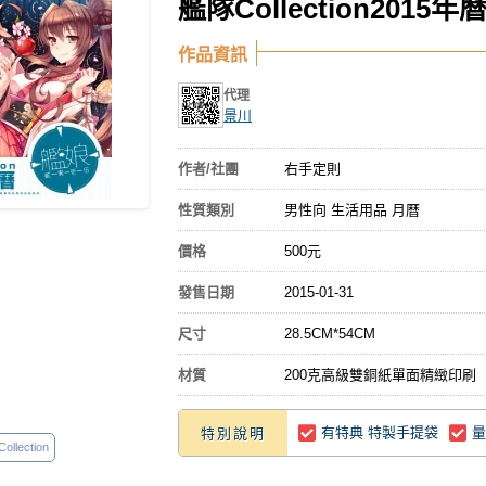
艦隊Collection2015年
作品資訊
代理
景川
作者/社團
右手定則
性質類別
男性向 生活用品 月曆
價格
500元
發售日期
2015-01-31
尺寸
28.5CM*54CM
材質
200克高級雙銅紙單面精緻印刷
有特典 特製手提袋
量
特別說明
llection