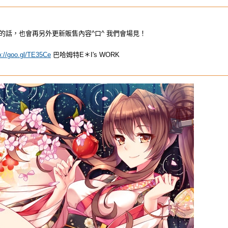
的話，也會再另外更新販售內容^口^ 我們會場見！
p://goo.gl/TE35Ce
巴哈姆特E＊I's WORK