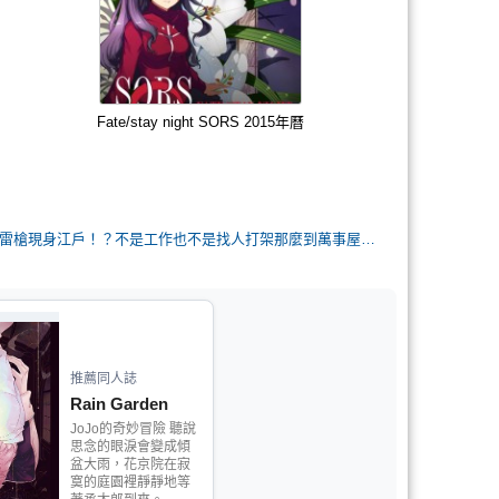
Fate/stay night SORS 2015年曆
宇宙海賊春雨雷槍現身江戶！？不是工作也不是找人打架那麼到萬事屋的目的究竟是…？
推薦同人誌
Rain Garden
JoJo的奇妙冒險 聽說
思念的眼淚會變成傾
盆大雨，花京院在寂
寞的庭園裡靜靜地等