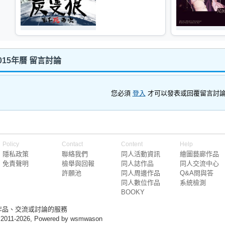
n2015年曆 留言討論
您必須
登入
才可以發表或回覆留言討
Policy
Contact
Content
Help
隱私政策
聯絡我們
同人活動資訊
繪圖藝廊作品
免責聲明
檢舉與回報
同人誌作品
同人交流中心
許願池
同人周邊作品
Q&A問與答
同人數位作品
系統檢測
BOOKY
作品、交流或討論的服務
 2011-2026, Powered by wsmwason