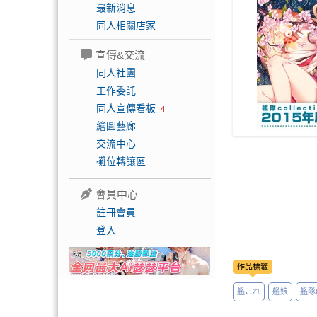
最新消息
同人相關店家
宣傳&交流
同人社團
工作委託
同人宣傳看板
4
繪圖藝廊
交流中心
攤位轉讓區
會員中心
註冊會員
登入
作品標籤
艦これ
艦娘
艦隊Co