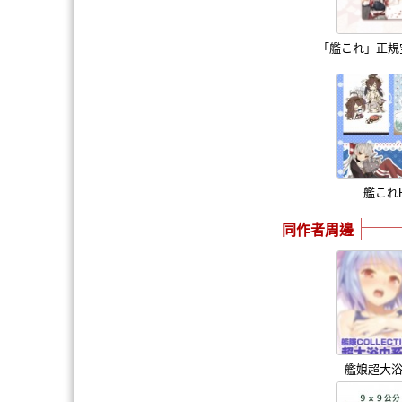
「艦これ」正規空
艦これPo
同作者周邊
艦娘超大浴巾