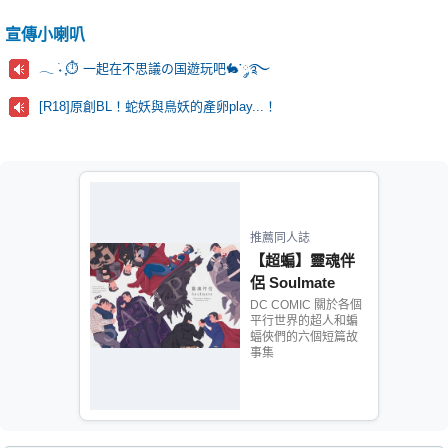
宣傳小喇叭
𓂃 ࣪˖ ִֶָ⏱️ 一起在不思議の国遊玩吧🐇་༘࿐
[R18]原創BL！蛇妖與鳥妖的產卵play...！
推薦同人誌
【超蝙】靈魂伴
侶 Soulmate
DC COMIC 關於各個
平行世界的超人和蝙
蝠俠們的六個短篇故
事集