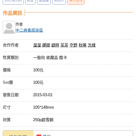
VOCALOID
初音
夏語遙
明信片
多人合作
作品資訊
作者
中二病毒感染區
合作作者
溜溜
趯磔
肆時
茶茶
空野
秋唏
怎樣
性質類別
一般向 收藏品 酷卡
價格
100元
Set價
100元
發售日期
2015-03-01
尺寸
105*148mm
材質
250p超雪銅