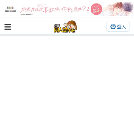
登入
BOOKY書集倉庫
同人作品
同人誌
同人周邊
同人數位作品
活動&消息
同人誌活動
最新消息
同人相關店家
宣傳&交流