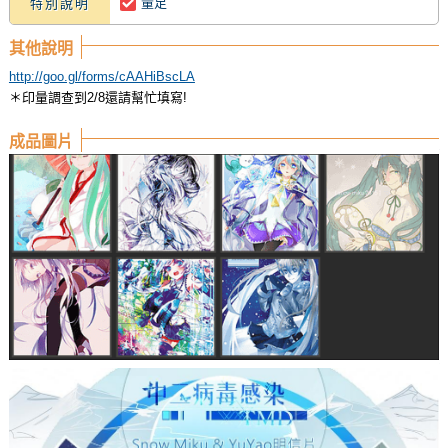
量足
特別說明
其他說明
http://goo.gl/forms/cAAHiBscLA
＊印量調查到2/8還請幫忙填寫!
成品圖片