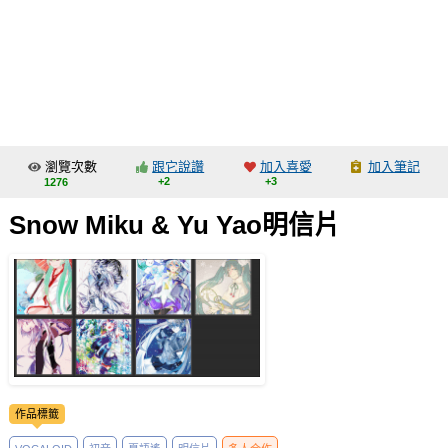
同人社團
工作委託
同人宣傳看板
繪圖藝廊
瀏覽次數
跟它說讚
加入喜愛
加入筆記
交流中心
+2
+3
1276
攤位轉讓區
Snow Miku & Yu Yao明信片
會員功能選單
會員中心
註冊會員
登入
作品標籤