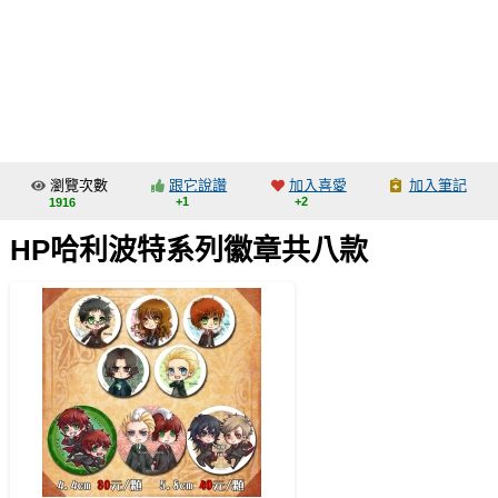
同人社團
工作委託
同人宣傳看板
繪圖藝廊
瀏覽次數
跟它說讚
加入喜愛
加入筆記
交流中心
+1
+2
1916
攤位轉讓區
HP哈利波特系列徽章共八款
會員功能選單
會員中心
註冊會員
登入