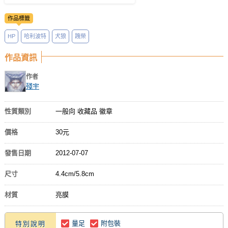
作品標籤
HP
哈利波特
犬狼
跩榮
作品資訊
作者
殘宇
性質類別
一般向 收藏品 徽章
價格
30元
發售日期
2012-07-07
尺寸
4.4cm/5.8cm
材質
亮膜
量足
附包裝
特別說明