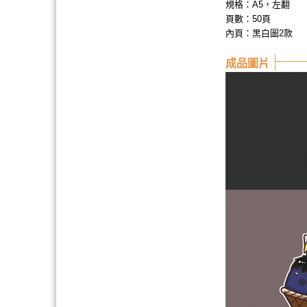
規格：A5，左翻
頁數：50頁
內頁：黑白圖2款
成品圖片