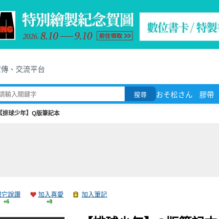
宣傳、交流平台
おそ松さん
膠帶
搜尋
【排球少年】Q版筆記本
跟它說讚
加入喜愛
加入筆記
+6
+8