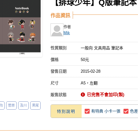
【排球少年】Q版筆記本
作品資訊
作者
Mik
性質類別
一般向 文具用品 筆記本
價格
50元
發售日期
2015-02-28
尺寸
A5，左翻
已完售不會加印(製)
販售狀態
向
菅原
及川
黑尾
有特典 小卡一張
色差
特別說明