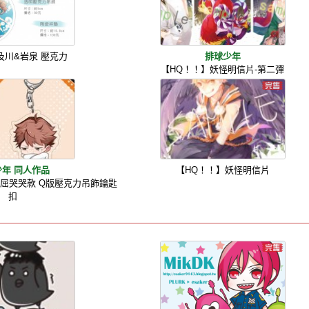
及川&岩泉 壓克力
排球少年
【HQ！！】妖怪明信片-第二彈
少年 同人作品
【HQ！！】妖怪明信片
委屈哭哭款 Q版壓克力吊飾鑰匙
扣