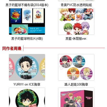
黑子的籃球不織布袋(2014版本)
青黃PVC防水透明貼紙
黑子的籃球明信片(4款)
黑籃-休閒服ver.
同作者周邊
YURI!!! on ICE胸章
路人超能100胸章