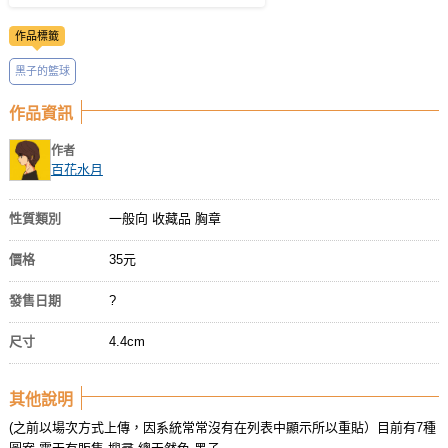
作品標籤
黑子的籃球
作品資訊
作者
百花水月
性質類別
一般向 收藏品 胸章
價格
35元
發售日期
?
尺寸
4.4cm
其他說明
(之前以場次方式上傳，因系統常常沒有在列表中顯示所以重貼）目前有7種