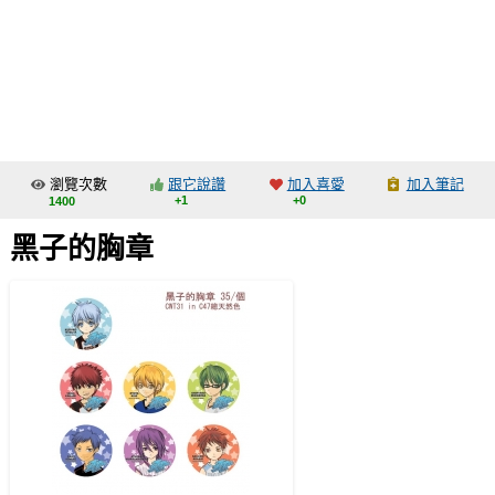
同人社團
工作委託
同人宣傳看板
繪圖藝廊
瀏覽次數
跟它說讚
加入喜愛
加入筆記
交流中心
+1
+0
1400
攤位轉讓區
黑子的胸章
會員功能選單
會員中心
註冊會員
登入