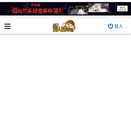
登入
BOOKY書集倉庫
同人作品
同人誌
同人周邊
同人數位作品
活動&消息
同人誌活動
最新消息
同人相關店家
宣傳&交流