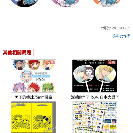
上傳於:
2012/08/15
檢舉此作品
其他相關周邊
黑子的籃球75mm徽章
黃瀨跟黑子 吃冰 日本大扇子