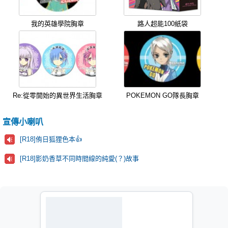
我的英雄學院胸章
路人超能100紙袋
Re:從零開始的異世界生活胸章
POKEMON GO隊長胸章
宣傳小喇叭
[R18]侑日狐狸色本👍
[R18]影奶香草不同時間線的純愛(？)故事