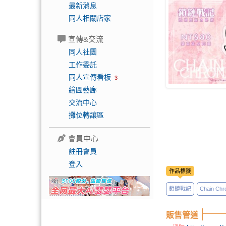
最新消息
同人相關店家
宣傳&交流
同人社團
工作委託
同人宣傳看板
3
繪圖藝廊
交流中心
攤位轉讓區
會員中心
註冊會員
登入
作品標籤
鎖鏈戰記
Chain Chro
販售管道