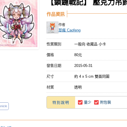
【鎖鏈戰記】 壓克力吊飾
作品資訊
作者
草瘋 Caofeng
性質類別
一般向 收藏品 小卡
價格
80元
發售日期
2015-05-31
尺寸
約 4 x 5 cm 雙面同圖
材質
透明
量少
附包裝
特別說明
nicle