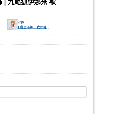
 | 九尾狐伊娜米 款
社團
[ 我賣不掉，我超強 ]