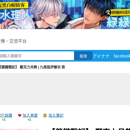
宣傳、交流平台
faceboo
アイナナ
搜尋
【鎖鏈戰記】 壓克力吊飾 | 九尾狐伊娜米 款
跟它說讚
加入喜愛
加入筆記
+1
+1