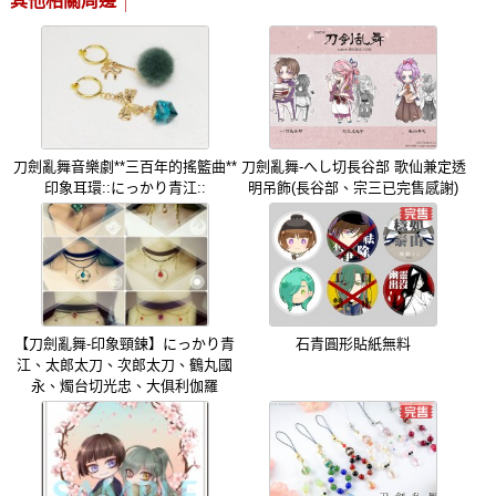
其他相關周邊
刀劍亂舞音樂劇**三百年的搖籃曲**
刀劍亂舞-へし切長谷部 歌仙兼定透
印象耳環::にっかり青江::
明吊飾(長谷部、宗三已完售感謝)
【刀劍亂舞-印象頸鍊】にっかり青
石青圓形貼紙無料
江、太郎太刀、次郎太刀、鶴丸國
永、燭台切光忠、大俱利伽羅