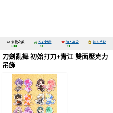
同人社團
工作委託
同人宣傳看板
繪圖藝廊
瀏覽次數
跟它說讚
加入喜愛
加入筆記
交流中心
+8
+4
1881
攤位轉讓區
刀劍亂舞 初始打刀+青江 雙面壓克力
會員功能選單
吊飾
會員中心
註冊會員
登入