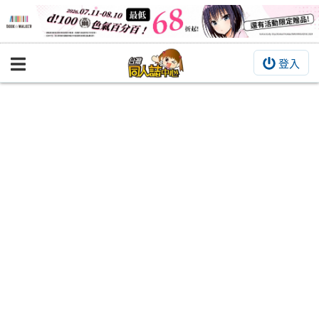
登入
BOOKY書集倉庫
同人作品
同人誌
同人周邊
同人數位作品
活動&消息
同人誌活動
最新消息
同人相關店家
宣傳&交流