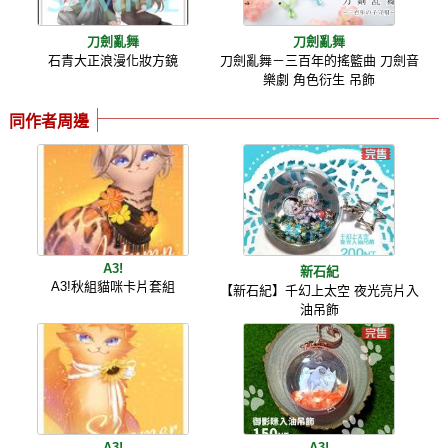
刀劍亂舞
刀劍亂舞
石青大正浪漫化妝方鏡
刀劍亂舞－三百年的搖籃曲 刀劍音
樂劇 角色衍生 吊飾
同作者周邊
A3!
新石紀
A3!秋組貓咪卡片套組
【新石紀】千幻上太空 夜光亮片入
油吊飾
A3!
A3!