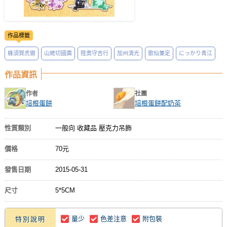
作品標籤
蜂須賀虎徹
山姥切國廣
陸奧守吉行
加州清光
歌仙兼定
にっかり青江
作品資訊
作者
社團
培根蛋餅
培根蛋餅配奶茶
性質類別
一般向 收藏品 壓克力吊飾
價格
70元
發售日期
2015-05-31
尺寸
5*5CM
量少
色差注意
附包裝
特別說明