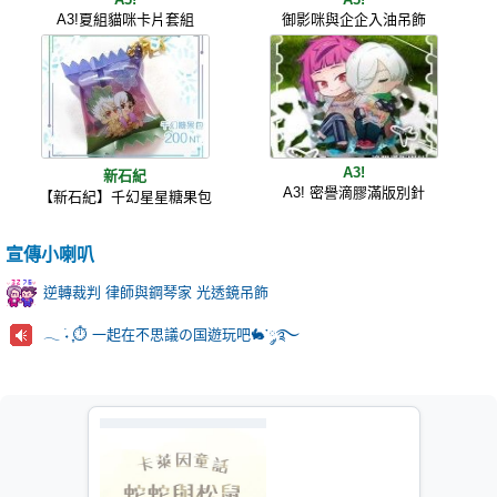
A3!夏組貓咪卡片套組
御影咪與企企入油吊飾
A3!
新石紀
A3! 密譽滴膠滿版別針
【新石紀】千幻星星糖果包
宣傳小喇叭
逆轉裁判 律師與鋼琴家 光透鏡吊飾
𓂃 ࣪˖ ִֶָ⏱️ 一起在不思議の国遊玩吧🐇་༘࿐