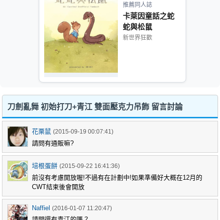
推薦同人誌
卡萊因童話之蛇
蛇與松鼠
新世界狂歡
刀劍亂舞 初始打刀+青江 雙面壓克力吊飾 留言討論
花栗鼠
(2015-09-19 00:07:41)
請問有通販嘛?
培根蛋餅
(2015-09-22 16:41:36)
前沒有考慮開放喔!不過有在計劃中!如果準備好大概在12月的
CWT結束後會開放
Naffiel
(2016-01-07 11:20:47)
請問還有青江的嗎？