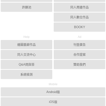
許願池
同人周邊作品
同人數位作品
BOOKY
Help
Ad
繪圖藝廊作品
刊登廣告
同人交流中心
合作提案
Q&A問與答
贊助我們
系統檢測
Mobile
Android版
iOS版