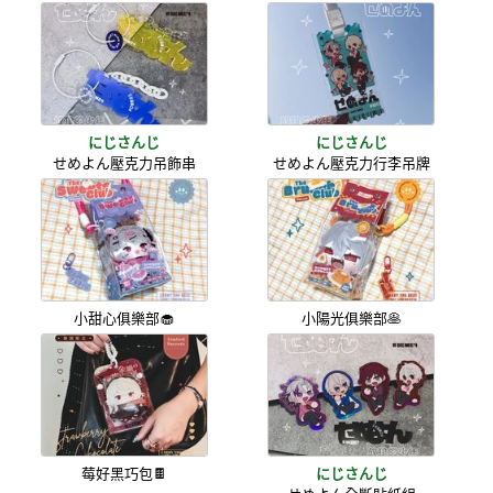
にじさんじ
にじさんじ
せめよん壓克力吊飾串
せめよん壓克力行李吊牌
小甜心俱樂部🧁
小陽光俱樂部🥞
莓好黑巧包🍫
にじさんじ