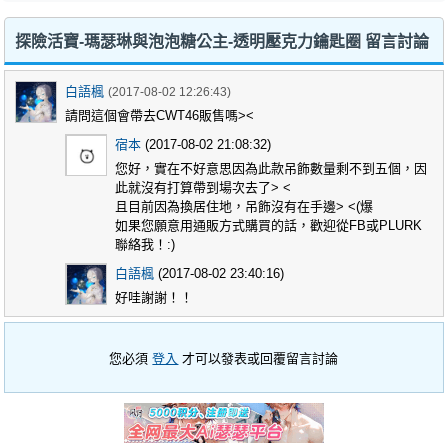
探險活寶-瑪瑟琳與泡泡糖公主-透明壓克力鑰匙圈 留言討論
白語楓
(2017-08-02 12:26:43)
請問這個會帶去CWT46販售嗎><
宿本
(2017-08-02 21:08:32)
您好，實在不好意思因為此款吊飾數量剩不到五個，因
此就沒有打算帶到場次去了> <
且目前因為換居住地，吊飾沒有在手邊> <(爆
如果您願意用通販方式購買的話，歡迎從FB或PLURK
聯絡我！:)
白語楓
(2017-08-02 23:40:16)
好哇謝謝！！
您必須
登入
才可以發表或回覆留言討論