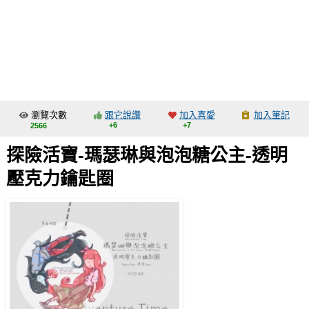
同人社團
工作委託
同人宣傳看板
繪圖藝廊
瀏覽次數
跟它說讚
加入喜愛
加入筆記
交流中心
+6
+7
2566
攤位轉讓區
探險活寶-瑪瑟琳與泡泡糖公主-透明
會員功能選單
壓克力鑰匙圈
會員中心
註冊會員
登入