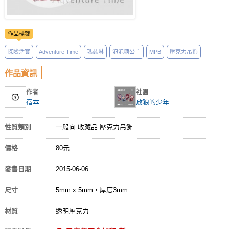
作品標籤
探險活寶
Adventure Time
瑪瑟琳
泡泡糖公主
MPB
壓克力吊飾
作品資訊
作者
社團
宿本
放狼的少年
性質類別
一般向 收藏品 壓克力吊飾
價格
80元
發售日期
2015-06-06
尺寸
5mm x 5mm，厚度3mm
材質
透明壓克力