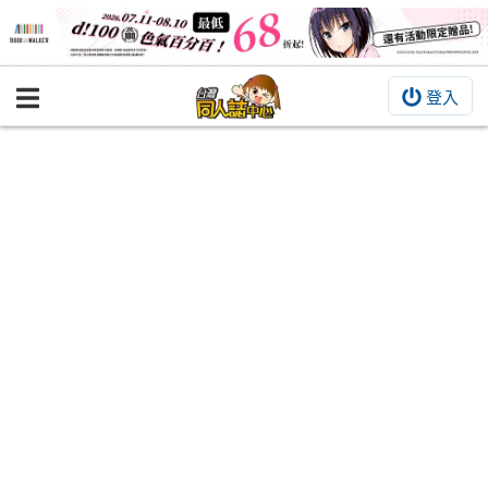
登入
BOOKY書集倉庫
同人作品
同人誌
同人周邊
同人數位作品
活動&消息
同人誌活動
最新消息
同人相關店家
宣傳&交流