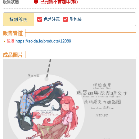
已完售不會加印(製)
販售狀態
色差注意
附包裝
特別說明
販售管道
https://solda.io/products/12089
通販
成品圖片