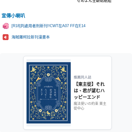
せめよん全斷貼紙組
宣傳小喇叭
[R18]判處用者刑新刊!!CWT在A07 FF在E14
海賊羅柯拉新刊漫畫本
推薦同人誌
【東主從】それ
は、君が望むハ
ッピーエンド
魔法使いの約束 東主
從中心