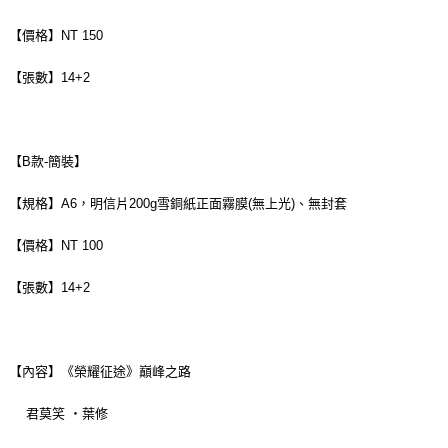
【價格】NT 150
【張數】14+2
【B款-簡裝】
【規格】A6，明信片200g雪銅紙正面霧膜(無上光)、無封套
【價格】NT 100
【張數】14+2
【內容】《榮耀征途》巔峰之路
君莫笑 ‧葉修