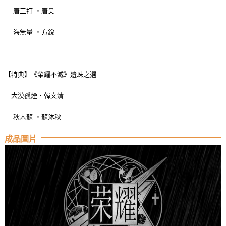
唐三打 ‧唐昊
海無量 ‧方銳
【特典】《榮耀不滅》遺珠之選
大漠孤煙‧韓文清
秋木蘇 ‧蘇沐秋
成品圖片