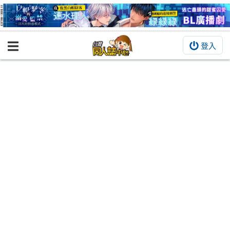
登入
BOOKY書集倉庫
同人作品
同人誌
同人周邊
同人數位作品
活動&消息
同人誌活動
最新消息
同人相關店家
宣傳&交流