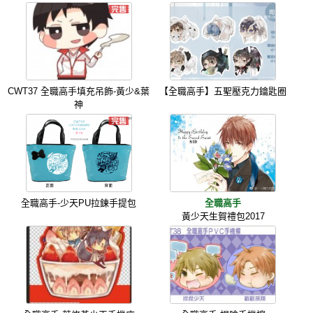
CWT37 全職高手填充吊飾-黃少&葉
【全職高手】五聖壓克力鑰匙圈
神
全職高手-少天PU拉鍊手提包
全職高手
黃少天生賀禮包2017