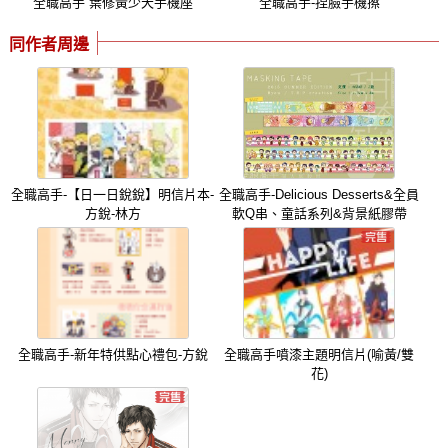
全職高手 葉修黃少天手機座
全職高手-捏臉手機擦
同作者周邊
全職高手-【日一日銳銳】明信片本-
全職高手-Delicious Desserts&全員
方銳-林方
軟Q串、童話系列&背景紙膠帶
全職高手-新年特供點心禮包-方銳
全職高手噴漆主題明信片(喻黃/雙
花)