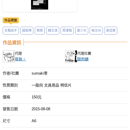
作品標籤
全職高手
國家隊
葉修
韓文清
周澤楷
黃少天
喻文州
張佳樂
作品資訊
代理
代理社團
我執。
甜肉舖
作者/社團
sumaki零
性質類別
一般向 文具用品 明信片
價格
150元
發售日期
2015-08-08
尺寸
A6