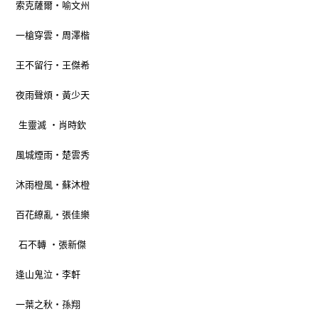
索克薩爾‧喻文州
一槍穿雲‧周澤楷
王不留行‧王傑希
夜雨聲煩‧黃少天
生靈滅 ‧肖時欽
風城煙雨‧楚雲秀
沐雨橙風‧蘇沐橙
百花繚亂‧張佳樂
石不轉 ‧張新傑
逢山鬼泣‧李軒
一葉之秋‧孫翔