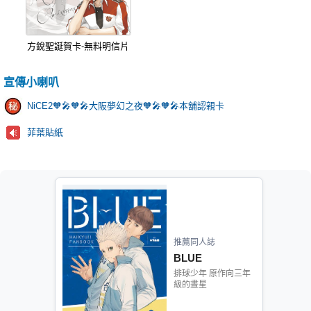
方銳聖誕賀卡-無料明信片
宣傳小喇叭
NiCE2🧡🎤🧡🎤大阪夢幻之夜🧡🎤🧡🎤本舖認親卡
菲葉貼紙
推薦同人誌
BLUE
排球少年 原作向三年
級的晝星