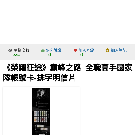
同人社團
工作委託
同人宣傳看板
繪圖藝廊
瀏覽次數
跟它說讚
加入喜愛
加入筆記
交流中心
+3
+3
2256
攤位轉讓區
《榮耀征途》巔峰之路_全職高手國家
會員功能選單
隊帳號卡-排字明信片
會員中心
註冊會員
登入