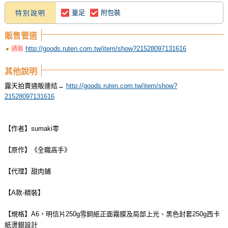
量足
附包裝
特別說明
販售管道
http://goods.ruten.com.tw/item/show?21528097131616
通販
其他說明
露天拍賣通販連結→
http://goods.ruten.com.tw/item/show?
21528097131616
【作者】sumaki零
【原作】《全職高手》
【代理】甜肉鋪
【A款-精裝】
【規格】A6，明信片250g雪銅紙正面霧膜及局部上光、黑色封套250g西卡
紙燙銀設計