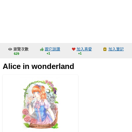
同人社團
工作委託
同人宣傳看板
繪圖藝廊
瀏覽次數
跟它說讚
加入喜愛
加入筆記
交流中心
+1
+1
629
攤位轉讓區
Alice in wonderland
會員功能選單
會員中心
註冊會員
登入