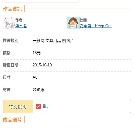
作品資訊
作者
社團
浮水君
安全第一Keep Out
性質類別
一般向 文具用品 明信片
價格
15元
發售日期
2015-10-10
尺寸
A6
材質
晶鑽紙
量足
特別說明
成品圖片