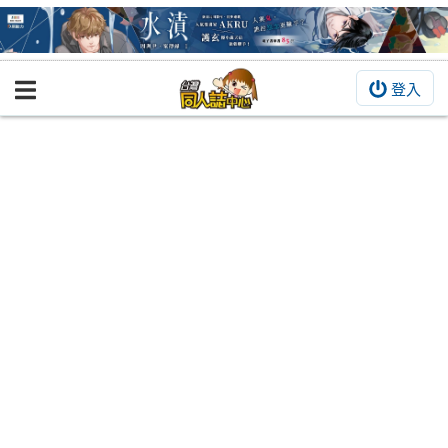
登入
BOOKY書集倉庫
同人作品
同人誌
同人周邊
同人數位作品
活動&消息
同人誌活動
最新消息
同人相關店家
宣傳&交流