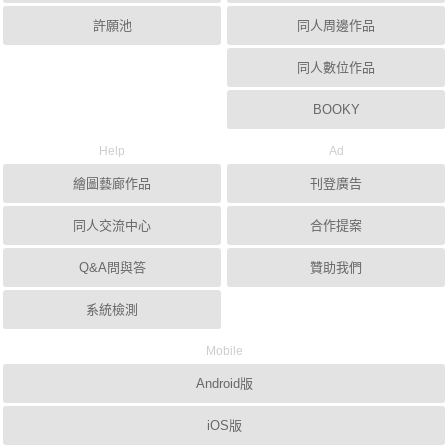
許願池
同人周邊作品
同人數位作品
BOOKY
Help
Ad
繪圖藝廊作品
刊登廣告
同人交流中心
合作提案
Q&A問與答
贊助我們
系統檢測
Mobile
Android版
iOS版