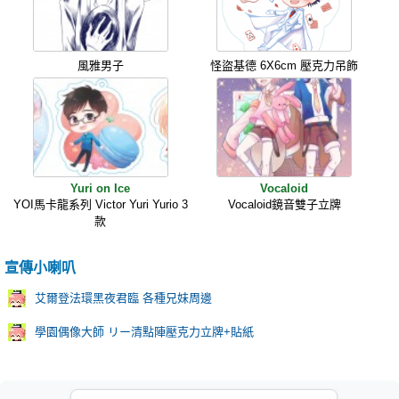
風雅男子
怪盜基德 6X6cm 壓克力吊飾
Yuri on Ice
Vocaloid
YOI馬卡龍系列 Victor Yuri Yurio 3
Vocaloid鏡音雙子立牌
款
宣傳小喇叭
艾爾登法環黑夜君臨 各種兄妹周邊
學園偶像大師 リー清點陣壓克力立牌+貼紙