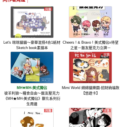
Let's 咪咪貓貓～豪華混搭4合1紙材
Cheers ! & Bravo ! 美式獨佔x待望
Sketch book素描本
之星－飯友壓克力立牌－
MH✭MH-美式獨佔
Mimi World 綿綿貓樂園-招財納福款
彼羊利狼～糧食自由～飯友壓克力
【悠遊卡】
《MH★MH-美式獨佔》獸化系列衍
生周邊