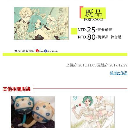
上傳於:
2015/11/05
更新於:
2017/12/29
檢舉此作品
其他相關周邊