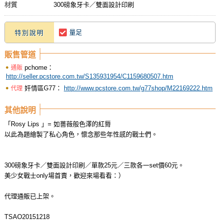
材質
300磅象牙卡／雙面設計印刷
量足
特別說明
販售管道
pchome：
通販
http://seller.pcstore.com.tw/S135931954/C1159680507.htm
奸情區G77：
http://www.pcstore.com.tw/g77shop/M22169222.htm
代理
其他說明
「Rosy Lips 」= 如薔薇般色澤的紅脣
以此為題繪製了私心角色，懷念那些年性感的戰士們。
300磅象牙卡／雙面設計印刷／單款25元／三款各一set價60元。
美少女戰士only場首賣，歡迎來場看看：）
代理通販已上架。
TSAO20151218